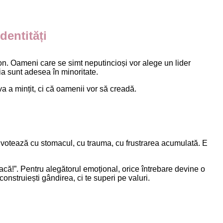
dentități
ofon. Oameni care se simt neputincioși vor alege un lider
știa sunt adesea în minoritate.
a a mințit, ci că oamenii vor să creadă.
ci votează cu stomacul, cu trauma, cu frustrarea acumulată. E
 facă!”. Pentru alegătorul emoțional, orice întrebare devine o
onstruiești gândirea, ci te superi pe valuri.