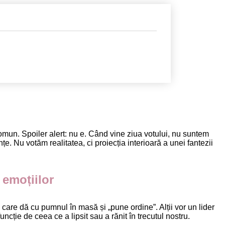
II: ÎNTRE
ZEU
omun. Spoiler alert: nu e. Când vine ziua votului, nu suntem
țe. Nu votăm realitatea, ci proiecția interioară a unei fantezii
 emoțiilor
, care dă cu pumnul în masă și „pune ordine”. Alții vor un lider
cție de ceea ce a lipsit sau a rănit în trecutul nostru.