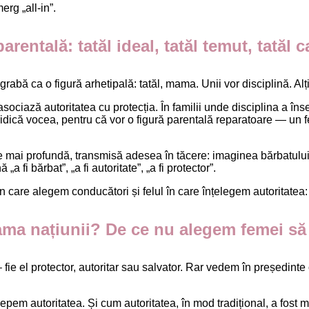
rg „all-in”.
arentală: tatăl ideal, tatăl temut, tatăl
grabă ca o figură arhetipală: tatăl, mama. Unii vor disciplină. Alți
asociază autoritatea cu protecția. În familii unde disciplina a î
e nu ridică vocea, pentru că vor o figură parentală reparatoare — 
e mai profundă, transmisă adesea în tăcere: imaginea bărbatului
i bărbat”, „a fi autoritate”, „a fi protector”.
 în care alegem conducători și felul în care înțelegem autoritate
ma națiunii? De ce nu alegem femei s
– fie el protector, autoritar sau salvator. Rar vedem în președin
cepem autoritatea. Și cum autoritatea, în mod tradițional, a fost