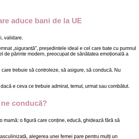
 care aduce bani de la UE
i, validare.
nsemnat „siguranță”, președintele ideal e cel care bate cu pumnul
un fel de părinte modern, preocupat de sănătatea emoțională a
 care trebuie să controleze, să asigure, să conducă. Nu
a: dacă e ceva ce trebuie admirat, temut, urmat sau combătut.
ă ne conducă?
te o mamă: o figură care conține, educă, ghidează fără să
 masculinizată, alegerea unei femei pare pentru mulți un