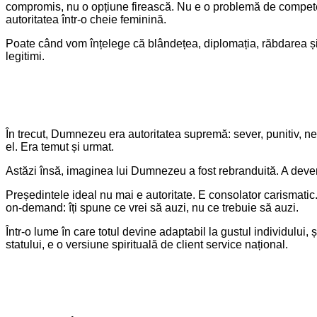
compromis, nu o opțiune firească. Nu e o problemă de competenț
autoritatea într-o cheie feminină.
Poate când vom înțelege că blândețea, diplomația, răbdarea și 
legitimi.
În trecut, Dumnezeu era autoritatea supremă: sever, punitiv, nec
el. Era temut și urmat.
Astăzi însă, imaginea lui Dumnezeu a fost rebranduită. A devenit
Președintele ideal nu mai e autoritate. E consolator carismatic
on-demand: îți spune ce vrei să auzi, nu ce trebuie să auzi.
Într-o lume în care totul devine adaptabil la gustul individului,
statului, e o versiune spirituală de client service național.