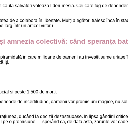
re caută salvatori votează lideri-mesia. Cei care fug de dependen
tea de a colabora în libertate. Mulți alegători trăiesc încă în 
arg într-un articol viitor.)
 și amnezia colectivă: când speranța bat
piramidală în care milioane de oameni au investit sume uriașe î
liți.
.
ial și peste 1.500 de morți.
rioade de incertitudine, oamenii vor promisiuni magice, nu soluț
 rațiunea, ducând la decizii dezastruoase. În lipsa gândirii critic
 pe o promisiune — sperând că, de data asta, zarurile vor cădea