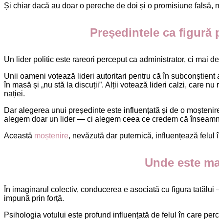
Și chiar dacă au doar o pereche de doi și o promisiune falsă, me
Președintele ca figură p
Un lider politic este rareori perceput ca administrator, ci mai de
Unii oameni votează lideri autoritari pentru că în subconștient 
în masă și „nu stă la discuții”. Alții votează lideri calzi, car
nației.
Dar alegerea unui președinte este influențată și de o moștenir
alegem doar un lider — ci alegem ceea ce credem că înseamnă „a f
Această
moștenire
, nevăzută dar puternică, influențează felul
Unde este ma
În imaginarul colectiv, conducerea e asociată cu figura tatălui 
impună prin forță.
Psihologia votului este profund influențată de felul în care per