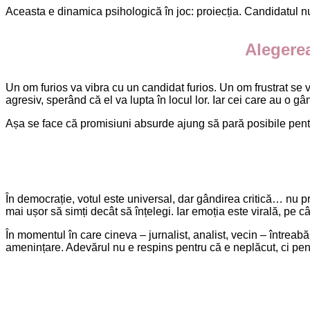
Aceasta e dinamica psihologică în joc: proiecția. Candidatul nu
Alegerea
Un om furios va vibra cu un candidat furios. Un om frustrat se v
agresiv, sperând că el va lupta în locul lor. Iar cei care au o gân
Așa se face că promisiuni absurde ajung să pară posibile pentr
În democrație, votul este universal, dar gândirea critică… nu pr
mai ușor să simți decât să înțelegi. Iar emoția este virală, pe c
În momentul în care cineva – jurnalist, analist, vecin – întreabă
amenințare. Adevărul nu e respins pentru că e neplăcut, ci pentr