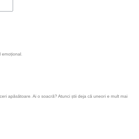
l emoțional.
tăceri apăsătoare. Ai o soacră? Atunci știi deja că uneori e mult mai