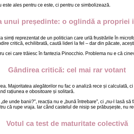
 este ales pentru ce este, ci pentru ce simbolizează.
 unui președinte: o oglindă a propriei i
a simți reprezentat de un politician care urlă frustrările în micr
dire critică, echilibrată, caută lideri la fel – dar din păcate, ace
u cei care trăiesc în fantezia Pinocchio. Problema nu e că cinev
Gândirea critică: cel mai rar votant
ea. Majoritatea alegătorilor nu fac o analiză rece și calculată, 
ând rațiunea e obositoare și solitară.
 „de unde banii?”, reacția nu e „bună întrebare”, ci „nu-l lasă să
u că rupe vraja. Iar când castelul de nisip se prăbușește, nu rec
Votul ca test de maturitate colectivă