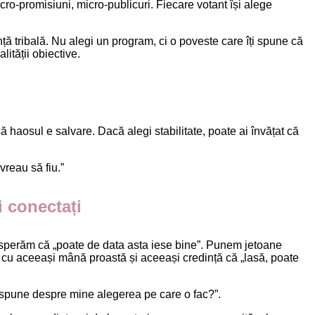
micro-promisiuni, micro-publicuri. Fiecare votant își alege
ță tribală. Nu alegi un program, ci o poveste care îți spune că
lității obiective.
 haosul e salvare. Dacă alegi stabilitate, poate ai învățat că
vreau să fiu.”
i conectați
ci sperăm că „poate de data asta iese bine”. Punem jetoane
 cu aceeași mână proastă și aceeași credință că „lasă, poate
e spune despre mine alegerea pe care o fac?”.