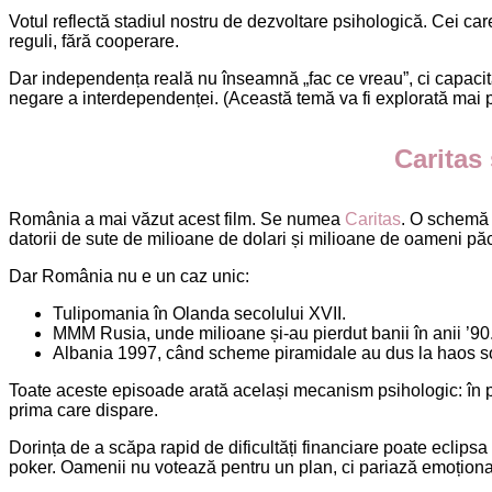
Votul reflectă stadiul nostru de dezvoltare psihologică. Cei ca
reguli, fără cooperare.
Dar independența reală nu înseamnă „fac ce vreau”, ci capacita
negare a interdependenței. (Această temă va fi explorată mai pe l
Caritas
România a mai văzut acest film. Se numea
Caritas
. O schemă 
datorii de sute de milioane de dolari și milioane de oameni păcă
Dar România nu e un caz unic:
Tulipomania în Olanda secolului XVII.
MMM Rusia, unde milioane și-au pierdut banii în anii ’90
Albania 1997, când scheme piramidale au dus la haos soc
Toate aceste episoade arată același mecanism psihologic: în pe
prima care dispare.
Dorința de a scăpa rapid de dificultăți financiare poate eclipsa
poker. Oamenii nu votează pentru un plan, ci pariază emoțional