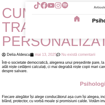
CUM NE ALEGE
Articol
Psih
TRAUMĂ, DORI
PERSONALIZA
Delia Aldescu
mai 13, 2025
Nu există comentarii
Într-o societate democratică, alegerea unui președinte pare, la
atât niște cetățeni calculați, ci mai degrabă niște copii mari car
despre salvare.
Psihologi
Fiecare alegător își alege conducătorul așa cum își alegea, incon
blând, protector, cu vorbă moale și promisiuni calde. Votăm imag