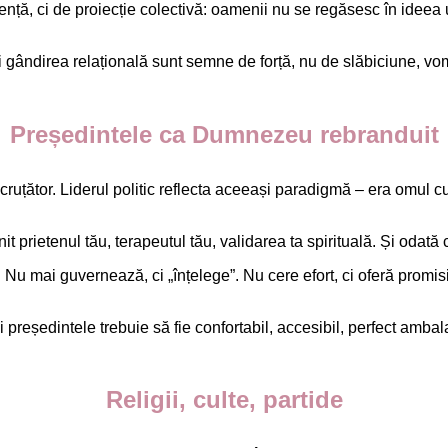
ă, ci de proiecție colectivă: oamenii nu se regăsesc în ideea u
gândirea relațională sunt semne de forță, nu de slăbiciune, vom
Președintele ca Dumnezeu rebranduit
ruțător. Liderul politic reflecta aceeași paradigmă – era omul cu
 prietenul tău, terapeutul tău, validarea ta spirituală. Și odată
. Nu mai guvernează, ci „înțelege”. Nu cere efort, ci oferă promi
 și președintele trebuie să fie confortabil, accesibil, perfect am
Religii, culte, partide