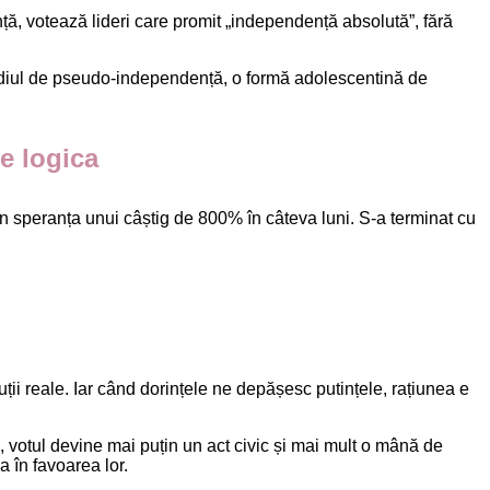
ță, votează lideri care promit „independență absolută”, fără
stadiul de pseudo-independență, o formă adolescentină de
e logica
n speranța unui câștig de 800% în câteva luni. S-a terminat cu
ii reale. Iar când dorințele ne depășesc putințele, rațiunea e
e, votul devine mai puțin un act civic și mai mult o mână de
 în favoarea lor.