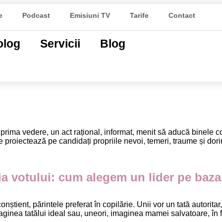
M CONDUCĂTOR
e
Podcast
Emisiuni TV
Tarife
Contact
olog
Servicii
Blog
NȚĂ ȘI DUMNE
T
 prima vedere, un act rațional, informat, menit să aducă binele c
e proiectează pe candidați propriile nevoi, temeri, traume și dorin
a votului: cum alegem un lider pe baza
știent, părintele preferat în copilărie. Unii vor un tată autoritar
inea tatălui ideal sau, uneori, imaginea mamei salvatoare, în fun