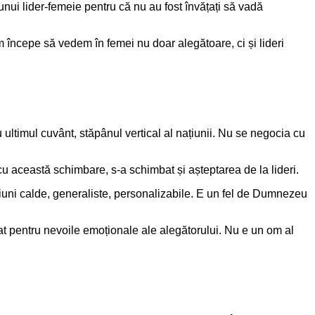
nui lider-femeie pentru că nu au fost învățați să vadă
 începe să vedem în femei nu doar alegătoare, ci și lideri
 ultimul cuvânt, stăpânul vertical al națiunii. Nu se negocia cu
 cu această schimbare, s-a schimbat și așteptarea de la lideri.
siuni calde, generaliste, personalizabile. E un fel de Dumnezeu
balat pentru nevoile emoționale ale alegătorului. Nu e un om al