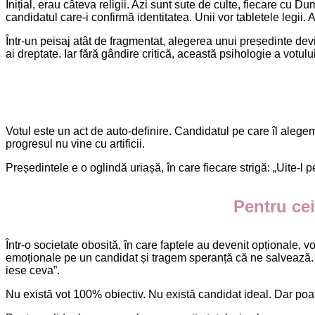
Inițial, erau câteva religii. Azi sunt sute de culte, fiecare cu D
candidatul care-i confirmă identitatea. Unii vor tabletele legii. 
Într-un peisaj atât de fragmentat, alegerea unui președinte dev
ai dreptate. Iar fără gândire critică, această psihologie a votului 
Votul este un act de auto-definire. Candidatul pe care îl alege
progresul nu vine cu artificii.
Președintele e o oglindă uriașă, în care fiecare strigă: „Uite-l p
Pentru cei
Într-o societate obosită, în care faptele au devenit opționale,
emoționale pe un candidat și tragem speranță că ne salvează. 
iese ceva”.
Nu există vot 100% obiectiv. Nu există candidat ideal. Dar poa