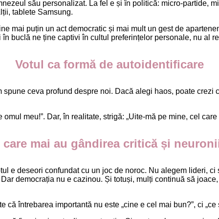
umnezeul său personalizat. La fel e și în politică: micro-partide, 
Alții, tablete Samsung.
ine mai puțin un act democratic și mai mult un gest de apartenen
în buclă ne ține captivi în cultul preferințelor personale, nu al rea
Votul ca formă de autoidentificare
m spune ceva profund despre noi. Dacă alegi haos, poate crezi că
e omul meu!”. Dar, în realitate, strigă: „Uite-mă pe mine, cel care 
 care mai au gândirea critică și neuroni
 votul e deseori confundat cu un joc de noroc. Nu alegem lideri, 
Dar democrația nu e cazinou. Și totuși, mulți continuă să joace,
te că întrebarea importantă nu este „cine e cel mai bun?”, ci „c