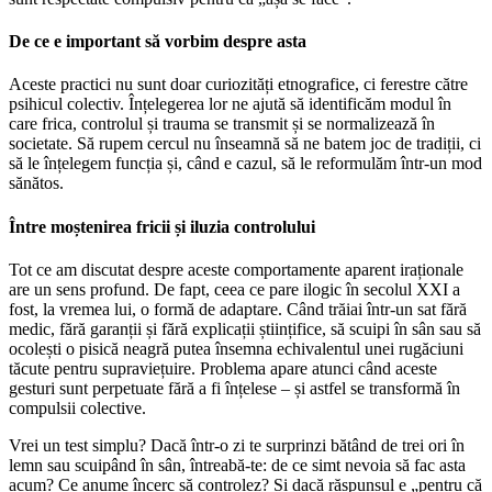
De ce e important să vorbim despre asta
Aceste practici nu sunt doar curiozități etnografice, ci ferestre către
psihicul colectiv. Înțelegerea lor ne ajută să identificăm modul în
care frica, controlul și trauma se transmit și se normalizează în
societate. Să rupem cercul nu înseamnă să ne batem joc de tradiții, ci
să le înțelegem funcția și, când e cazul, să le reformulăm într-un mod
sănătos.
Între moștenirea fricii și iluzia controlului
Tot ce am discutat despre aceste comportamente aparent iraționale
are un sens profund. De fapt, ceea ce pare ilogic în secolul XXI a
fost, la vremea lui, o formă de adaptare. Când trăiai într-un sat fără
medic, fără garanții și fără explicații științifice, să scuipi în sân sau să
ocolești o pisică neagră putea însemna echivalentul unei rugăciuni
tăcute pentru supraviețuire. Problema apare atunci când aceste
gesturi sunt perpetuate fără a fi înțelese – și astfel se transformă în
compulsii colective.
Vrei un test simplu? Dacă într-o zi te surprinzi bătând de trei ori în
lemn sau scuipând în sân, întreabă-te: de ce simt nevoia să fac asta
acum? Ce anume încerc să controlez? Și dacă răspunsul e „pentru că