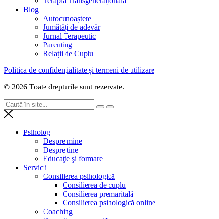
Terapia Transgenerațională
Blog
Autocunoaștere
Jumătăți de adevăr
Jurnal Terapeutic
Parenting
Relații de Cuplu
Politica de confidențialitate și termeni de utilizare
© 2026 Toate drepturile sunt rezervate.
Psiholog
Despre mine
Despre tine
Educaţie şi formare
Servicii
Consilierea psihologică
Consilierea de cuplu
Consilierea premaritală
Consilierea psihologică online
Coaching