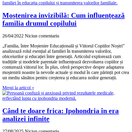
Moștenirea invizibilă: Cum influențează
familia drumul copilului
26/04/2022
Niciun comentariu
„Familia, între Moștenire Educațională și Viitorul Copiilor Noștri”
analizează rolul esențial al familiei în transmiterea valorilor,
obiceiurilor și educației între generații. Articolul explorează cum
tradițiile și modelele parentale influențează dezvoltarea copiilor și
conturează viitorul lor. În plus, oferă perspective despre adaptarea
moștenirii noastre la nevoile actuale și modul în care părinții pot crea
un mediu sănătos pentru creșterea și educarea noilor generații.
Mergi la articol »
Când te doare frica: Ipohondria în era
analizei infinite
27/08/2025
Niciun comentariu