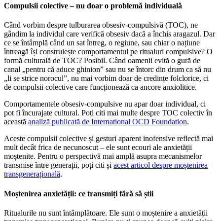
Compulsii colective – nu doar o problemă individuală
Când vorbim despre tulburarea obsesiv-compulsivă (TOC), ne
gândim la individul care verifică obsesiv dacă a închis aragazul. Dar
ce se întâmplă când un sat întreg, o regiune, sau chiar o națiune
întreagă își construiește comportamentul pe ritualuri compulsive? O
formă culturală de TOC? Posibil. Când oamenii evită o gură de
canal „pentru că aduce ghinion” sau nu se întorc din drum ca să nu
„li se strice norocul”, nu mai vorbim doar de credințe folclorice, ci
de compulsii colective care funcționează ca ancore anxiolitice.
Comportamentele obsesiv-compulsive nu apar doar individual, ci
pot fi încurajate cultural. Poți citi mai multe despre TOC colectiv în
această
analiză publicată de International OCD Foundation
.
Aceste compulsii colective și gesturi aparent inofensive reflectă mai
mult decât frica de necunoscut – ele sunt ecouri ale anxietății
moștenite. Pentru o perspectivă mai amplă asupra mecanismelor
transmise între generații, poți citi și
acest articol despre moștenirea
transgenerațională
.
Moștenirea anxietății: ce transmiți fără să știi
Ritualurile nu sunt întâmplătoare. Ele sunt o moștenire a anxietății