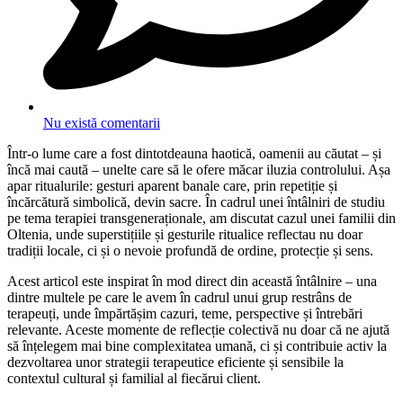
Nu există comentarii
Într-o lume care a fost dintotdeauna haotică, oamenii au căutat – și
încă mai caută – unelte care să le ofere măcar iluzia controlului. Așa
apar ritualurile: gesturi aparent banale care, prin repetiție și
încărcătură simbolică, devin sacre. În cadrul unei întâlniri de studiu
pe tema terapiei transgeneraționale, am discutat cazul unei familii din
Oltenia, unde superstițiile și gesturile ritualice reflectau nu doar
tradiții locale, ci și o nevoie profundă de ordine, protecție și sens.
Acest articol este inspirat în mod direct din această întâlnire – una
dintre multele pe care le avem în cadrul unui grup restrâns de
terapeuți, unde împărtășim cazuri, teme, perspective și întrebări
relevante. Aceste momente de reflecție colectivă nu doar că ne ajută
să înțelegem mai bine complexitatea umană, ci și contribuie activ la
dezvoltarea unor strategii terapeutice eficiente și sensibile la
contextul cultural și familial al fiecărui client.