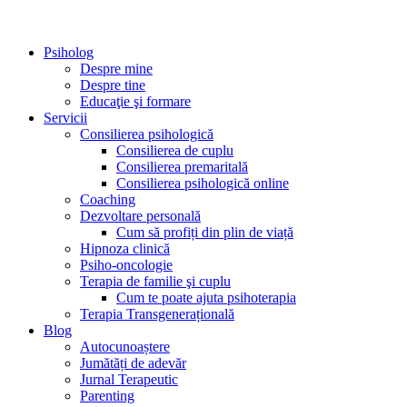
Psiholog
Despre mine
Despre tine
Educaţie şi formare
Servicii
Consilierea psihologică
Consilierea de cuplu
Consilierea premaritală
Consilierea psihologică online
Coaching
Dezvoltare personală
Cum să profiți din plin de viață
Hipnoza clinică
Psiho-oncologie
Terapia de familie şi cuplu
Cum te poate ajuta psihoterapia
Terapia Transgenerațională
Blog
Autocunoaștere
Jumătăți de adevăr
Jurnal Terapeutic
Parenting