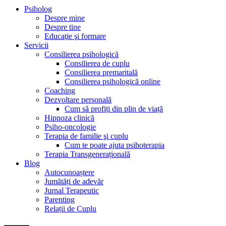
Psiholog
Despre mine
Despre tine
Educaţie şi formare
Servicii
Consilierea psihologică
Consilierea de cuplu
Consilierea premaritală
Consilierea psihologică online
Coaching
Dezvoltare personală
Cum să profiți din plin de viață
Hipnoza clinică
Psiho-oncologie
Terapia de familie şi cuplu
Cum te poate ajuta psihoterapia
Terapia Transgenerațională
Blog
Autocunoaștere
Jumătăți de adevăr
Jurnal Terapeutic
Parenting
Relații de Cuplu