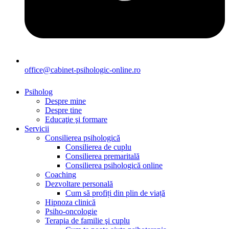
office@cabinet-psihologic-online.ro
Psiholog
Despre mine
Despre tine
Educaţie şi formare
Servicii
Consilierea psihologică
Consilierea de cuplu
Consilierea premaritală
Consilierea psihologică online
Coaching
Dezvoltare personală
Cum să profiți din plin de viață
Hipnoza clinică
Psiho-oncologie
Terapia de familie şi cuplu