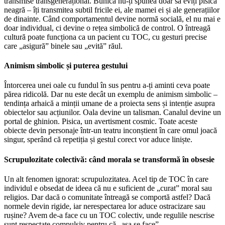
transmise transgenerațional. Bunica nu-ți spunea doar să eviți pisica
neagră – îți transmitea subtil fricile ei, ale mamei ei și ale generațiilor
de dinainte. Când comportamentul devine normă socială, el nu mai e
doar individual, ci devine o rețea simbolică de control. O întreagă
cultură poate funcționa ca un pacient cu TOC, cu gesturi precise
care „asigură” binele sau „evită” răul.
Animism simbolic și puterea gestului
Întorcerea unei oale cu fundul în sus pentru a-ți aminti ceva poate
părea ridicolă. Dar nu este decât un exemplu de animism simbolic –
tendința arhaică a minții umane de a proiecta sens și intenție asupra
obiectelor sau acțiunilor. Oala devine un talisman. Canalul devine un
portal de ghinion. Pisica, un avertisment cosmic. Toate aceste
obiecte devin personaje într-un teatru inconștient în care omul joacă
singur, sperând că repetiția și gestul corect vor aduce liniște.
Scrupulozitate colectivă: când morala se transformă în obsesie
Un alt fenomen ignorat: scrupulozitatea. Acel tip de TOC în care
individul e obsedat de ideea că nu e suficient de „curat” moral sau
religios. Dar dacă o comunitate întreagă se comportă astfel? Dacă
normele devin rigide, iar nerespectarea lor aduce ostracizare sau
rușine? Avem de-a face cu un TOC colectiv, unde regulile nescrise
sunt respectate compulsiv pentru că „așa se face”.