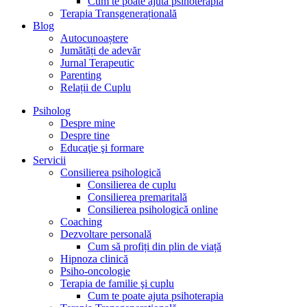
Cum te poate ajuta psihoterapia
Terapia Transgenerațională
Blog
Autocunoaștere
Jumătăți de adevăr
Jurnal Terapeutic
Parenting
Relații de Cuplu
Psiholog
Despre mine
Despre tine
Educaţie şi formare
Servicii
Consilierea psihologică
Consilierea de cuplu
Consilierea premaritală
Consilierea psihologică online
Coaching
Dezvoltare personală
Cum să profiți din plin de viață
Hipnoza clinică
Psiho-oncologie
Terapia de familie şi cuplu
Cum te poate ajuta psihoterapia