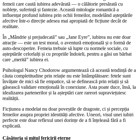
femeii care caută iubirea adevărată — o călătorie presărată cu
noblețe, suferință și fantezie. Această mitologie romantică a
influențat profund iubirea prin ochii femeilor, modelând așteptările
afective într-o direcție adesea mai apropiată de ficțiune decât de
realitate.
În „Mândrie și prejudecată” sau „Jane Eyre”, iubirea nu este doar
atracție — este un test moral, o aventură emoțională și o formă de
auto-descoperire. Femeia trebuie să lupte cu normele sociale, cu
așteptările celorlalți și cu propriile îndoieli, pentru a găsi un bărbat
care „merită” iubirea ei.
Psihologul Nancy Chodorow argumentează că această tendință de a
căuta completitudine prin relație nu este întâmplătoare: fetele sunt
învățate de mici să fie empatice, să se definească prin relații și să
găsească validare emoțională în conexiune. Asta poate duce, însă, la
idealizarea partenerilor și la așteptări care rareori supraviețuiesc
realității.
Ficțiunea a modelat nu doar poveștile de dragoste, ci și percepția
femeilor asupra propriei identități afective. Uneori, visul unei iubiri
perfecte este doar reflexul unei dorințe de a fi înțeleasă fără a fi
explicată.
Căsătoria și mitul fericirii eterne