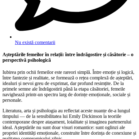
Nu există comentarii
Așteptările femeilor în relații: între îndrăgostire și căsătorie – o
perspectivă psihologică
Iubirea prin ochii femeilor este rareori simplă. Între emoție și logică,
între fantezie și realitate, se formează o rețea complexă de așteptări,
idealuri și nevoi greu de exprimat, dar profund resimțite. De la
primele semne ale îndrăgostirii până la etapa căsătoriei, femeile
navighează printr-un spectru larg de dorințe emoționale, sociale și
personale.
Literatura, arta și psihologia au reflectat aceste nuanțe de-a lungul
timpului — de la sensibilitatea lui Emily Dickinson la teoriile
contemporane despre atașament, loialitate și imaginea partenerului
ideal. Așteptările nu sunt doar visuri romantice: sunt oglinzi ale
propriei identități emoționale, construite între dorința de conexiune și
realitatea compromisului zilnic.