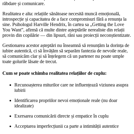
răbdare și comunicare.
Realitatea e alta: relațiile sănătoase necesită muncă emoțională,
introspecție și capacitatea de a face compromisuri fără a renunța la
sine. Psihologul Harville Hendrix, în cartea sa „Getting the Love
You Want”, afirmă că multe dintre așteptările nerealiste din relații
provin din copilărie — din lipsuri, răni sau proiecții neconștientizate.
Gestionarea acestor așteptări nu înseamnă să renunțăm la dorința de
iubire autentică, ci să învățăm să separăm fantezia de nevoile reale,
să comunicăm clar și să înțelegem că un partener nu poate umple
toate golurile lăsate de trecut.
Cum se poate schimba realitatea relațiilor de cuplu:
Recunoașterea miturilor care ne influențează viziunea asupra
iubirii
Identificarea propriilor nevoi emoționale reale (nu doar
idealizate)
Exersarea comunicării directe și empatice în cuplu
Acceptarea imperfecțiunii ca parte a intimității autentice