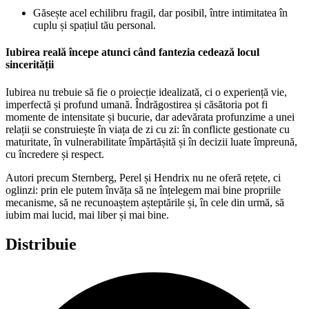
Găsește acel echilibru fragil, dar posibil, între intimitatea în
cuplu și spațiul tău personal.
Iubirea reală începe atunci când fantezia cedează locul
sincerității
Iubirea nu trebuie să fie o proiecție idealizată, ci o experiență vie,
imperfectă și profund umană. Îndrăgostirea și căsătoria pot fi
momente de intensitate și bucurie, dar adevărata profunzime a unei
relații se construiește în viața de zi cu zi: în conflicte gestionate cu
maturitate, în vulnerabilitate împărtășită și în decizii luate împreună,
cu încredere și respect.
Autori precum Sternberg, Perel și Hendrix nu ne oferă rețete, ci
oglinzi: prin ele putem învăța să ne înțelegem mai bine propriile
mecanisme, să ne recunoaștem așteptările și, în cele din urmă, să
iubim mai lucid, mai liber și mai bine.
Distribuie