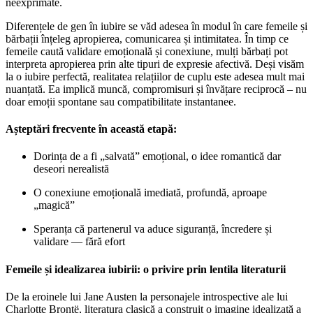
neexprimate.
Diferențele de gen în iubire se văd adesea în modul în care femeile și
bărbații înțeleg apropierea, comunicarea și intimitatea. În timp ce
femeile caută validare emoțională și conexiune, mulți bărbați pot
interpreta apropierea prin alte tipuri de expresie afectivă. Deși visăm
la o iubire perfectă, realitatea relațiilor de cuplu este adesea mult mai
nuanțată. Ea implică muncă, compromisuri și învățare reciprocă – nu
doar emoții spontane sau compatibilitate instantanee.
Așteptări frecvente în această etapă:
Dorința de a fi „salvată” emoțional, o idee romantică dar
deseori nerealistă
O conexiune emoțională imediată, profundă, aproape
„magică”
Speranța că partenerul va aduce siguranță, încredere și
validare — fără efort
Femeile și idealizarea iubirii: o privire prin lentila literaturii
De la eroinele lui Jane Austen la personajele introspective ale lui
Charlotte Brontë, literatura clasică a construit o imagine idealizată a