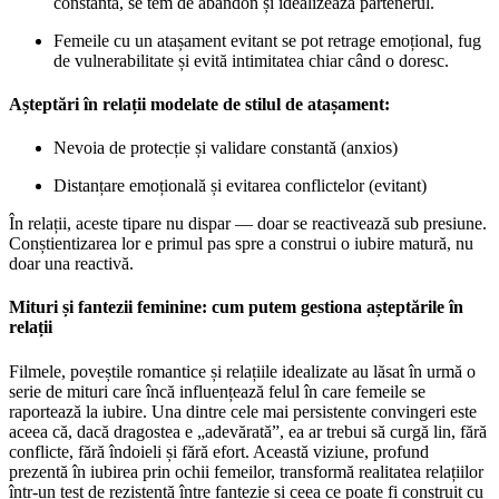
constantă, se tem de abandon și idealizează partenerul.
Femeile cu un atașament evitant se pot retrage emoțional, fug
de vulnerabilitate și evită intimitatea chiar când o doresc.
Așteptări în relații modelate de stilul de atașament:
Nevoia de protecție și validare constantă (anxios)
Distanțare emoțională și evitarea conflictelor (evitant)
În relații, aceste tipare nu dispar — doar se reactivează sub presiune.
Conștientizarea lor e primul pas spre a construi o iubire matură, nu
doar una reactivă.
Mituri și fantezii feminine: cum putem gestiona așteptările în
relații
Filmele, poveștile romantice și relațiile idealizate au lăsat în urmă o
serie de mituri care încă influențează felul în care femeile se
raportează la iubire. Una dintre cele mai persistente convingeri este
aceea că, dacă dragostea e „adevărată”, ea ar trebui să curgă lin, fără
conflicte, fără îndoieli și fără efort. Această viziune, profund
prezentă în iubirea prin ochii femeilor, transformă realitatea relațiilor
într-un test de rezistență între fantezie și ceea ce poate fi construit cu