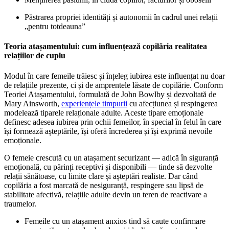
Păstrarea propriei identități și autonomii în cadrul unei relații
„pentru totdeauna”
Teoria atașamentului: cum influențează copilăria realitatea
relațiilor de cuplu
Modul în care femeile trăiesc și înțeleg iubirea este influențat nu doar
de relațiile prezente, ci și de amprentele lăsate de copilărie. Conform
Teoriei Atașamentului, formulată de John Bowlby și dezvoltată de
Mary Ainsworth,
experiențele timpurii
cu afecțiunea și respingerea
modelează tiparele relaționale adulte. Aceste tipare emoționale
definesc adesea iubirea prin ochii femeilor, în special în felul în care
își formează așteptările, își oferă încrederea și își exprimă nevoile
emoționale.
O femeie crescută cu un atașament securizant — adică în siguranță
emoțională, cu părinți receptivi și disponibili — tinde să dezvolte
relații sănătoase, cu limite clare și așteptări realiste. Dar când
copilăria a fost marcată de nesiguranță, respingere sau lipsă de
stabilitate afectivă, relațiile adulte devin un teren de reactivare a
traumelor.
Femeile cu un atașament anxios tind să caute confirmare