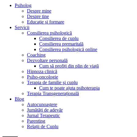
Psiholog
Despre mine
Despre tine
Educaţie şi formare
Servicii
Consilierea psihologică
Consilierea de cuplu
Consilierea premaritală
Consilierea psihologică online
Coaching
Dezvoltare personală
Cum să profiți din plin de viață
Hipnoza clinică
Psiho-oncologie
Terapia de familie şi cuplu
Cum te poate ajuta psihoterapia
Terapia Transgenerațională
Blog
Autocunoaștere
Jumătăți de adevăr
Jurnal Terapeutic
Parenting
Relații de Cuplu