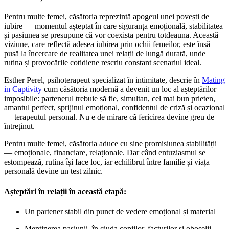
Pentru multe femei, căsătoria reprezintă apogeul unei povești de
iubire — momentul așteptat în care siguranța emoțională, stabilitatea
și pasiunea se presupune că vor coexista pentru totdeauna. Această
viziune, care reflectă adesea iubirea prin ochii femeilor, este însă
pusă la încercare de realitatea unei relații de lungă durată, unde
rutina și provocările cotidiene rescriu constant scenariul ideal.
Esther Perel, psihoterapeut specializat în intimitate, descrie în
Mating
in Captivity
cum căsătoria modernă a devenit un loc al așteptărilor
imposibile: partenerul trebuie să fie, simultan, cel mai bun prieten,
amantul perfect, sprijinul emoțional, confidentul de criză și ocazional
— terapeutul personal. Nu e de mirare că fericirea devine greu de
întreținut.
Pentru multe femei, căsătoria aduce cu sine promisiunea stabilității
— emoționale, financiare, relaționale. Dar când entuziasmul se
estompează, rutina își face loc, iar echilibrul între familie și viața
personală devine un test zilnic.
Așteptări în relații în această etapă:
Un partener stabil din punct de vedere emoțional și material
Menținerea pasiunii, în ciuda copiilor, facturilor și oboselii