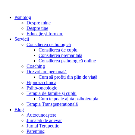
Psiholog
Despre mine
Despre tine
Educaţie şi formare
Servicii
Consilierea psihologică
Consilierea de cuplu
Consilierea premaritală
Consilierea psihologică online
Coaching
Dezvoltare personală
Cum să profiți din plin de viață
Hipnoza clinică
Psiho-oncologie
Terapia de familie şi cuplu
Cum te poate ajuta psihoterapia
Terapia Transgenerațională
Blog
Autocunoaștere
Jumătăți de adevăr
Jurnal Terapeutic
Parenting