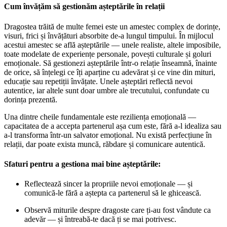
Cum învățăm să gestionăm așteptările în relații
Dragostea trăită de multe femei este un amestec complex de dorințe,
visuri, frici și învățături absorbite de-a lungul timpului. În mijlocul
acestui amestec se află așteptările — unele realiste, altele imposibile,
toate modelate de experiențe personale, povești culturale și goluri
emoționale. Să gestionezi așteptările într-o relație înseamnă, înainte
de orice, să înțelegi ce îți aparține cu adevărat și ce vine din mituri,
educație sau repetiții învățate. Unele așteptări reflectă nevoi
autentice, iar altele sunt doar umbre ale trecutului, confundate cu
dorința prezentă.
Una dintre cheile fundamentale este reziliența emoțională —
capacitatea de a accepta partenerul așa cum este, fără a-l idealiza sau
a-l transforma într-un salvator emoțional. Nu există perfecțiune în
relații, dar poate exista muncă, răbdare și comunicare autentică.
Sfaturi pentru a gestiona mai bine așteptările:
Reflectează sincer la propriile nevoi emoționale — și
comunică-le fără a aștepta ca partenerul să le ghicească.
Observă miturile despre dragoste care ți-au fost vândute ca
adevăr — și întreabă-te dacă ți se mai potrivesc.