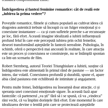
Îndrăgostirea și fantezi feminine romantice: cât de reală este
„iubirea la prima vedere”?
Poveștile romantice, filmele și cultura populară au cultivat ideea că
dragostea autentică trebuie să înceapă cu un fulger emoțional și o
conexiune instantanee — ca și cum sufletele pereche s-ar recunoaște
pe loc, fără efort. Această imagine idealizată a iubirii influențează
profund felul în care este percepută iubirea prin ochii femeilor,
deseori transformând așteptările în fantezii nerealiste. Psihologia, în
schimb, oferă o perspectivă mai ancorată în realitate, în care atracția
este un proces și conexiunea se construiește, nu se întâmplă spontan
ca într-un scenariu de film.
Robert Sternberg, autorul Teoriei Triunghiulare a Iubirii, susține că
îndrăgostirea este alimentată în primul rând de pasiune — un factor
intens, dar volatil. Conexiunea profundă și durabilă, spune el, apare
abia când pasiunea este echilibrată de intimitate și angajament.
Pentru multe femei, îndrăgostirea nu înseamnă doar atracție, ci și
speranța unei conexiuni emoționale sigure. În această fază apar
fanteziile: că partenerul „va ști” fără să i se spună, că va „vindeca”
răni vechi, că va împlini dorințele fără efort. Este momentul în care
idealizarea devine o lentilă prin care se proiectează așteptările