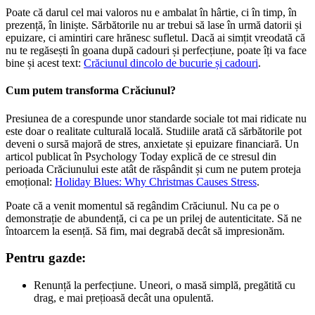
Poate că darul cel mai valoros nu e ambalat în hârtie, ci în timp, în
prezență, în liniște. Sărbătorile nu ar trebui să lase în urmă datorii și
epuizare, ci amintiri care hrănesc sufletul. Dacă ai simțit vreodată că
nu te regăsești în goana după cadouri și perfecțiune, poate îți va face
bine și acest text:
Crăciunul dincolo de bucurie și cadouri
.
Cum putem transforma Crăciunul?
Presiunea de a corespunde unor standarde sociale tot mai ridicate nu
este doar o realitate culturală locală. Studiile arată că sărbătorile pot
deveni o sursă majoră de stres, anxietate și epuizare financiară. Un
articol publicat în Psychology Today explică de ce stresul din
perioada Crăciunului este atât de răspândit și cum ne putem proteja
emoțional:
Holiday Blues: Why Christmas Causes Stress
.
Poate că a venit momentul să regândim Crăciunul. Nu ca pe o
demonstrație de abundență, ci ca pe un prilej de autenticitate. Să ne
întoarcem la esență. Să fim, mai degrabă decât să impresionăm.
Pentru gazde:
Renunță la perfecțiune. Uneori, o masă simplă, pregătită cu
drag, e mai prețioasă decât una opulentă.