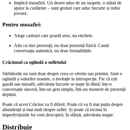
Implică musafirii. Un desert adus de un oaspete, o mână de
ajutor la curățenie – sunt gesturi care aduc bucurie și reduc
povara.
Pentru musafiri:
Alege cadouri care poartă sens, nu etichete.
Adu cu tine prezență, nu doar prezență fizică. Caută
conversația autentică, nu doar formalitățile.
Crăciunul ca oglindă a sufletului
Sărbătorile nu sunt doar despre ceea ce oferim sau primim. Sunt o
oglindă a valorilor noastre, o invitație la introspecție. Fie că ești
gazdă sau musafir, adevărata bucurie se naște în tihnă: într-o
conversație sinceră, într-un gest simplu, într-un moment de prezență
deplină.
Poate că acest Crăciun va fi diferit. Poate că va fi mai puțin despre
abundență și mai mult despre suflet. Și poate că tocmai în
imperfecțiunile lui vom descoperi, în sfârșit, adevărata magie.
Distribuie