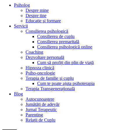
Psiholog
Despre mine
Despre tine
Educaţie şi formare
Servicii
Consilierea psihologică
Consilierea de cuplu
Consilierea premaritală
Consilierea psihologică online
Coaching
Dezvoltare personală
Cum să profiți din plin de viață
Hipnoza clinică
Psiho-oncologie
Terapia de familie şi cuplu
Cum te poate ajuta psihoterapia
Terapia Transgenerațională
Blog
Autocunoaștere
Jumătăți de adevăr
Jurnal Terapeutic
Parenting
Relații de Cuplu