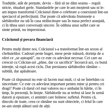
Tradițiile, atât de prețuite, devin – fără să ne dăm seama – reguli
stricte, ritualuri grele. Standardele pe care le-am moștenit sau ni le-
am impus transformă Crăciunul dintr-o celebrare a conexiunii într-un
spectacol al perfecțiunii. Dar poate că adevărata frumusețe a
sărbătorilor nu stă în casa strălucitoare sau în masa perfect aranjată,
ci în tihna unei conversații sincere. În odihna unui suflet care se
simte primit, nu impresionat.
Crăciunul și povara financiară
Pentru mulți dintre noi, Crăciunul s-a transformat într-un sezon al
cheltuielilor. Cadouri peste buget, mese peste măsură, dorința de a
oferi ce „se așteaptă”, nu ce este cu adevărat necesar. Cei care au
crescut cu Crăciun-uri „pline, dar cu sacrificii” încearcă azi, cu bună
intenție, să rupă acest ciclu. Dar presiunea sărbătorilor rămâne –
subtilă, dar apăsătoare.
Poate că răspunsul nu este să facem mai mult, ci să ne întrebăm cu
sinceritate: Ce este cu adevărat important pentru mine și pentru cei
dragi? Poate că darul cel mai valoros nu e ambalat în hârtie, ci în
timp, în prezență, în liniște. Sărbătorile nu ar trebui să lase în urmă
datorii și epuizare, ci amintiri care hrănesc sufletul. Pentru că,
dincolo de toate, ceea ce rămâne nu sunt obiectele, ci felul în care
ne-am simțit alături unii de alții.