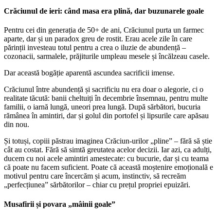
Crăciunul de ieri: când masa era plină, dar buzunarele goale
Pentru cei din generația de 50+ de ani, Crăciunul purta un farmec
aparte, dar și un paradox greu de rostit. Erau acele zile în care
părinții investeau totul pentru a crea o iluzie de abundență –
cozonacii, sarmalele, prăjiturile umpleau mesele și încălzeau casele.
Dar această bogăție aparentă ascundea sacrificii imense.
Crăciunul între abundență și sacrificiu nu era doar o alegorie, ci o
realitate tăcută: banii cheltuiți în decembrie însemnau, pentru multe
familii, o iarnă lungă, uneori prea lungă. După sărbători, bucuria
rămânea în amintiri, dar și golul din portofel și lipsurile care apăsau
din nou.
Și totuși, copiii păstrau imaginea Crăciun-urilor „pline” – fără să știe
cât au costat. Fără să simtă greutatea acelor decizii. Iar azi, ca adulți,
ducem cu noi acele amintiri amestecate: cu bucurie, dar și cu teama
că poate nu facem suficient. Poate că această moștenire emoțională e
motivul pentru care încercăm și acum, instinctiv, să recreăm
„perfecțiunea” sărbătorilor – chiar cu prețul propriei epuizări.
Musafirii și povara „mâinii goale”