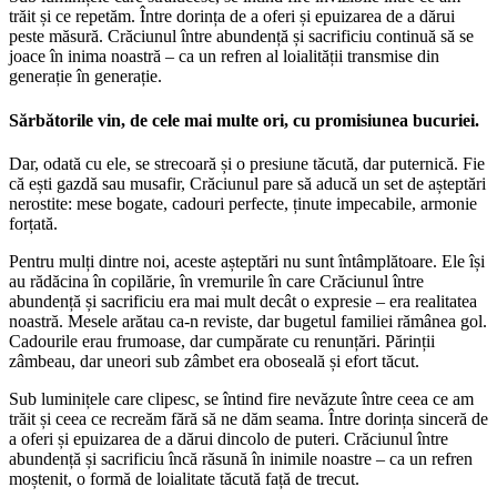
trăit și ce repetăm. Între dorința de a oferi și epuizarea de a dărui
peste măsură. Crăciunul între abundență și sacrificiu continuă să se
joace în inima noastră – ca un refren al loialității transmise din
generație în generație.
Sărbătorile vin, de cele mai multe ori, cu promisiunea bucuriei.
Dar, odată cu ele, se strecoară și o presiune tăcută, dar puternică. Fie
că ești gazdă sau musafir, Crăciunul pare să aducă un set de așteptări
nerostite: mese bogate, cadouri perfecte, ținute impecabile, armonie
forțată.
Pentru mulți dintre noi, aceste așteptări nu sunt întâmplătoare. Ele își
au rădăcina în copilărie, în vremurile în care Crăciunul între
abundență și sacrificiu era mai mult decât o expresie – era realitatea
noastră. Mesele arătau ca-n reviste, dar bugetul familiei rămânea gol.
Cadourile erau frumoase, dar cumpărate cu renunțări. Părinții
zâmbeau, dar uneori sub zâmbet era oboseală și efort tăcut.
Sub luminițele care clipesc, se întind fire nevăzute între ceea ce am
trăit și ceea ce recreăm fără să ne dăm seama. Între dorința sinceră de
a oferi și epuizarea de a dărui dincolo de puteri. Crăciunul între
abundență și sacrificiu încă răsună în inimile noastre – ca un refren
moștenit, o formă de loialitate tăcută față de trecut.