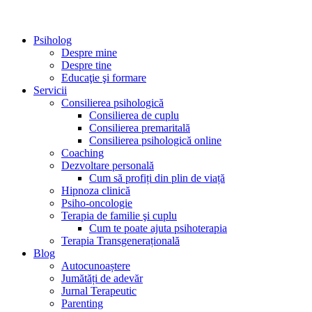
Psiholog
Despre mine
Despre tine
Educaţie şi formare
Servicii
Consilierea psihologică
Consilierea de cuplu
Consilierea premaritală
Consilierea psihologică online
Coaching
Dezvoltare personală
Cum să profiți din plin de viață
Hipnoza clinică
Psiho-oncologie
Terapia de familie şi cuplu
Cum te poate ajuta psihoterapia
Terapia Transgenerațională
Blog
Autocunoaștere
Jumătăți de adevăr
Jurnal Terapeutic
Parenting