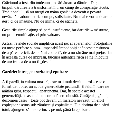
Crăciunul a fost, din totdeauna, o sărbătoare a dăruirii. Dar, cu
timpul, dăruirea s-a transformat într-un câmp de comparație tăcută.
Tradiționalul „să nu mergi cu mâna goală” a devenit o povară
nevăzută: cadouri mari, scumpe, sofisticate. Nu mai e vorba doar de
gest, ci de imagine. Nu de inimă, ci de etichetă.
Gesturile simple ajung să pară insuficiente, iar darurile – măsurate,
nu prin semnificație, ci prin valoare.
Astăzi, rețelele sociale amplifică acest joc al aparențelor. Fotografiile
cu mese perfecte și brazi impecabil împodobiți adâncesc presiunea
de a părea fericit, de a dărui „corect”, de a nu rămâne mai prejos. Iar
în această cursă de impresii, bucuria autentică riscă să fie înlocuită
de anxietatea de a nu fi „destul”.
Gazdele: între generozitate și epuizare
A fi gazdă, în cultura noastră, este mai mult decât un rol – este o
formă de iubire, un act de generozitate profundă. E felul în care ne
arătăm grija, respectul, apartenența. Dar, în spatele acestei
generozități, se ascunde uneori o tăcere obosită. Curățenia, gătitul,
decorarea casei – toate pot deveni un maraton nevăzut, un efort
copleșitor ascuns sub zâmbete și ospitalitate. Din dorința de a oferi
totul, ajungem să ne oferim… pe noi, până la epuizare.