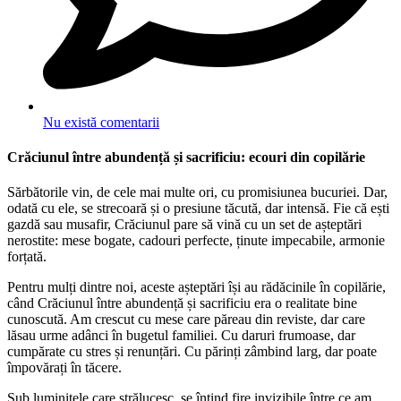
Nu există comentarii
Crăciunul între abundență și sacrificiu: ecouri din copilărie
Sărbătorile vin, de cele mai multe ori, cu promisiunea bucuriei. Dar,
odată cu ele, se strecoară și o presiune tăcută, dar intensă. Fie că ești
gazdă sau musafir, Crăciunul pare să vină cu un set de așteptări
nerostite: mese bogate, cadouri perfecte, ținute impecabile, armonie
forțată.
Pentru mulți dintre noi, aceste așteptări își au rădăcinile în copilărie,
când Crăciunul între abundență și sacrificiu era o realitate bine
cunoscută. Am crescut cu mese care păreau din reviste, dar care
lăsau urme adânci în bugetul familiei. Cu daruri frumoase, dar
cumpărate cu stres și renunțări. Cu părinți zâmbind larg, dar poate
împovărați în tăcere.
Sub luminițele care strălucesc, se întind fire invizibile între ce am