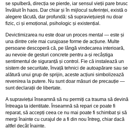
se spulberă, direcția se pierde, iar sensul vieții pare brusc
învăluit în haos. Dar chiar și în mijlocul suferinței, există o
alegere tăcută, dar profundă: să supraviețuiești nu doar
fizic, ci și emoțional, psihologic și existențial.
Devictimizarea nu este doar un proces mental — este și
una dintre cele mai curajoase forme de acțiune. Multe
persoane descoperă că, pe lângă vindecarea interioară,
au nevoie de gesturi concrete pentru a-și recâștiga
sentimentul de siguranță și control. Fie că instalează un
sistem de securitate, învață tehnici de autoapărare sau se
alătură unui grup de sprijin, aceste acțiuni simbolizează
revenirea la putere. Nu sunt doar măsuri de precauție —
sunt declarații de libertate.
A supraviețui înseamnă să nu permiți ca trauma să devină
întreaga ta identitate. Înseamnă să repari ce poate fi
reparat, să accepți ceea ce nu mai poate fi schimbat și să
mergi înainte cu curajul de a fi din nou întreg, chiar dacă
altfel decât înainte.