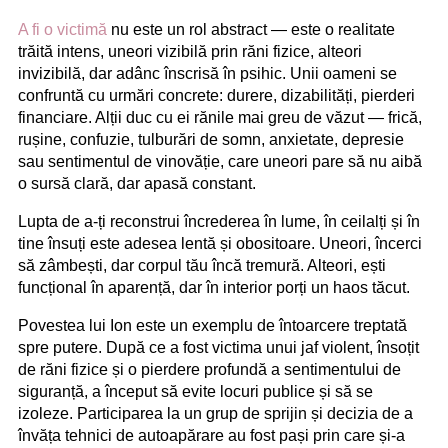
A fi o victimă
nu este un rol abstract — este o realitate
trăită intens, uneori vizibilă prin răni fizice, alteori
invizibilă, dar adânc înscrisă în psihic. Unii oameni se
confruntă cu urmări concrete: durere, dizabilități, pierderi
financiare. Alții duc cu ei rănile mai greu de văzut — frică,
rușine, confuzie, tulburări de somn, anxietate, depresie
sau sentimentul de vinovăție, care uneori pare să nu aibă
o sursă clară, dar apasă constant.
Lupta de a-ți reconstrui încrederea în lume, în ceilalți și în
tine însuți este adesea lentă și obositoare. Uneori, încerci
să zâmbești, dar corpul tău încă tremură. Alteori, ești
funcțional în aparență, dar în interior porți un haos tăcut.
Povestea lui Ion este un exemplu de întoarcere treptată
spre putere. După ce a fost victima unui jaf violent, însoțit
de răni fizice și o pierdere profundă a sentimentului de
siguranță, a început să evite locuri publice și să se
izoleze. Participarea la un grup de sprijin și decizia de a
învăța tehnici de autoapărare au fost pași prin care și-a