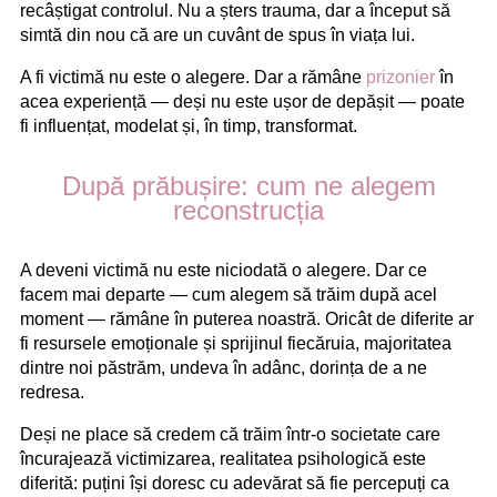
recâștigat controlul. Nu a șters trauma, dar a început să
simtă din nou că are un cuvânt de spus în viața lui.
A fi victimă nu este o alegere. Dar a rămâne
prizonier
în
acea experiență — deși nu este ușor de depășit — poate
fi influențat, modelat și, în timp, transformat.
După prăbușire: cum ne alegem
reconstrucția
A deveni victimă nu este niciodată o alegere. Dar ce
facem mai departe — cum alegem să trăim după acel
moment — rămâne în puterea noastră. Oricât de diferite ar
fi resursele emoționale și sprijinul fiecăruia, majoritatea
dintre noi păstrăm, undeva în adânc, dorința de a ne
redresa.
Deși ne place să credem că trăim într-o societate care
încurajează victimizarea, realitatea psihologică este
diferită: puțini își doresc cu adevărat să fie percepuți ca