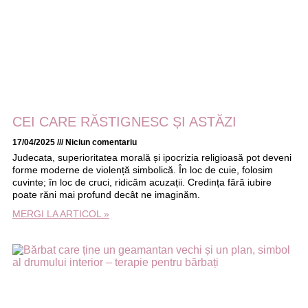
CEI CARE RĂSTIGNESC ȘI ASTĂZI
17/04/2025
Niciun comentariu
Judecata, superioritatea morală și ipocrizia religioasă pot deveni
forme moderne de violență simbolică. În loc de cuie, folosim
cuvinte; în loc de cruci, ridicăm acuzații. Credința fără iubire
poate răni mai profund decât ne imaginăm.
MERGI LA ARTICOL »