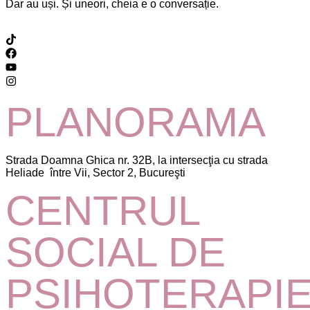
Dar au uși. Și uneori, cheia e o conversație.
PLANORAMA
Strada Doamna Ghica nr. 32B, la intersecţia cu strada
Heliade între Vii, Sector 2, Bucureşti
CENTRUL
SOCIAL DE
PSIHOTERAPI