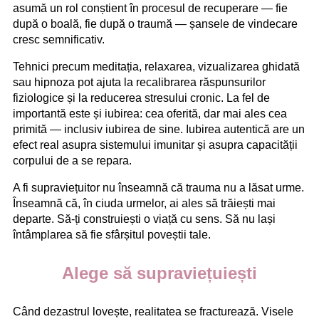
asumă un rol conștient în procesul de recuperare — fie
după o boală, fie după o traumă — șansele de vindecare
cresc semnificativ.
Tehnici precum meditația, relaxarea, vizualizarea ghidată
sau hipnoza pot ajuta la recalibrarea răspunsurilor
fiziologice și la reducerea stresului cronic. La fel de
importantă este și iubirea: cea oferită, dar mai ales cea
primită — inclusiv iubirea de sine. Iubirea autentică are un
efect real asupra sistemului imunitar și asupra capacității
corpului de a se repara.
A fi supraviețuitor nu înseamnă că trauma nu a lăsat urme.
Înseamnă că, în ciuda urmelor, ai ales să trăiești mai
departe. Să-ți construiești o viață cu sens. Să nu lași
întâmplarea să fie sfârșitul poveștii tale.
Alege să supraviețuiești
Când dezastrul lovește, realitatea se fracturează. Visele