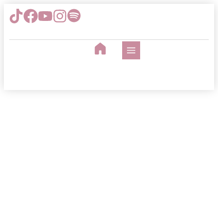
Viața după traumă: de la
victimizare la
supraviețuire