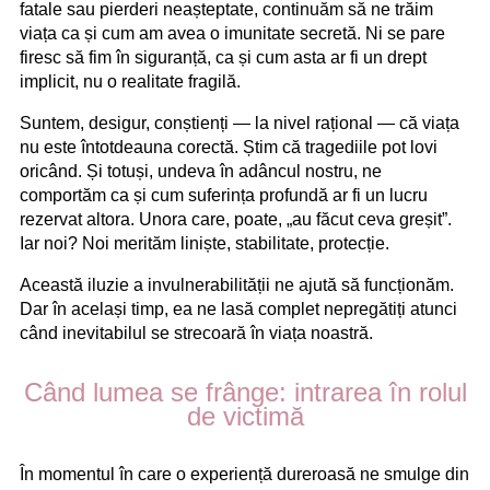
fatale sau pierderi neașteptate, continuăm să ne trăim
viața ca și cum am avea o imunitate secretă. Ni se pare
firesc să fim în siguranță, ca și cum asta ar fi un drept
implicit, nu o realitate fragilă.
Suntem, desigur, conștienți — la nivel rațional — că viața
nu este întotdeauna corectă. Știm că tragediile pot lovi
oricând. Și totuși, undeva în adâncul nostru, ne
comportăm ca și cum suferința profundă ar fi un lucru
rezervat altora. Unora care, poate, „au făcut ceva greșit”.
Iar noi? Noi merităm liniște, stabilitate, protecție.
Această iluzie a invulnerabilității ne ajută să funcționăm.
Dar în același timp, ea ne lasă complet nepregătiți atunci
când inevitabilul se strecoară în viața noastră.
Când lumea se frânge: intrarea în rolul
de victimă
În momentul în care o experiență dureroasă ne smulge din