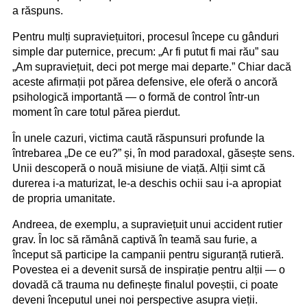
a răspuns.
Pentru mulți supraviețuitori, procesul începe cu gânduri
simple dar puternice, precum: „Ar fi putut fi mai rău” sau
„Am supraviețuit, deci pot merge mai departe.” Chiar dacă
aceste afirmații pot părea defensive, ele oferă o ancoră
psihologică importantă — o formă de control într-un
moment în care totul părea pierdut.
În unele cazuri, victima caută răspunsuri profunde la
întrebarea „De ce eu?” și, în mod paradoxal, găsește sens.
Unii descoperă o nouă misiune de viață. Alții simt că
durerea i-a maturizat, le-a deschis ochii sau i-a apropiat
de propria umanitate.
Andreea, de exemplu, a supraviețuit unui accident rutier
grav. În loc să rămână captivă în teamă sau furie, a
început să participe la campanii pentru siguranță rutieră.
Povestea ei a devenit sursă de inspirație pentru alții — o
dovadă că trauma nu definește finalul poveștii, ci poate
deveni începutul unei noi perspective asupra vieții.