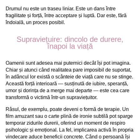
Drumul nu este un traseu liniar. Este un dans între
fragilitate și forță, între acceptare și luptă. Dar este, fără
îndoială, un proces posibil.
Supraviețuire: dincolo de durere,
înapoi la viață
Oamenii sunt adesea mai puternici decât își pot imagina.
Chiar și atunci când realitatea pare imposibil de suportat,
în adâncul lor există o scânteie de viață care nu se stinge.
Această forță interioară — susținută de iubire, speranță,
umor și dorința de a merge mai departe — este cea care
transformă o victimă într-un supraviețuitor.
Râsul, de exemplu, poate deveni o formă de terapie. Un
film amuzant sau o carte plină de ironie subtilă pot sparge
temporar zidurile durerii, oferind un moment de respiro
psihologic și emoțional. La fel, implicarea activă în propria
vindecare aduce beneficii concrete. Când o persoană își