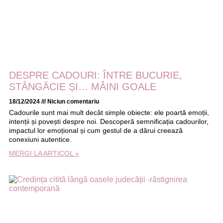
DESPRE CADOURI: ÎNTRE BUCURIE,
STÂNGĂCIE ȘI… MÂINI GOALE
18/12/2024
Niciun comentariu
Cadourile sunt mai mult decât simple obiecte: ele poartă emoții,
intenții și povești despre noi. Descoperă semnificația cadourilor,
impactul lor emoțional și cum gestul de a dărui creează
conexiuni autentice.
MERGI LA ARTICOL »