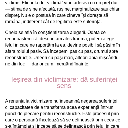
victime. Eticheta de „victimă” vine adesea cu un preț dur
— stima de sine afectată, rușine, marginalizare sau chiar
dispreț. Nu e o postură în care cineva își dorește să
rămână, indiferent cât de legitimă este suferința.
Cheia se află în conștientizarea alegerii. Odată ce
recunoaștem că, deși nu am ales trauma, putem alege
felul în care ne raportăm la ea, devine posibil să pășim în
afara rolului pasiv. Să începem, pas cu pas, drumul spre
reconstrucție. Uneori cu pași mari, alteori abia mișcându-
ne din loc — dar oricum, mergând înainte.
Ieșirea din victimizare: dă suferinței
sens
A renunța la victimizare nu înseamnă negarea suferinței,
ci capacitatea de a transforma acea experiență într-un
punct de plecare pentru reconstrucție. Este procesul prin
care o persoană încetează să se definească prin ceea ce i
s-a întâmplat și începe să se definească prin felul în care