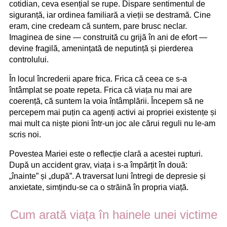
cotidian, ceva esențial se rupe. Dispare sentimentul de
siguranță, iar ordinea familiară a vieții se destramă. Cine
eram, cine credeam că suntem, pare brusc neclar.
Imaginea de sine — construită cu grijă în ani de efort —
devine fragilă, amenințată de neputință și pierderea
controlului.
În locul încrederii apare frica. Frica că ceea ce s-a
întâmplat se poate repeta. Frica că viața nu mai are
coerență, că suntem la voia întâmplării. Începem să ne
percepem mai puțin ca agenți activi ai propriei existențe și
mai mult ca niște pioni într-un joc ale cărui reguli nu le-am
scris noi.
Povestea Mariei este o reflecție clară a acestei rupturi.
După un accident grav, viața i s-a împărțit în două:
„înainte” și „după”. A traversat luni întregi de depresie și
anxietate, simțindu-se ca o străină în propria viață.
Cum arată viața în hainele unei victime