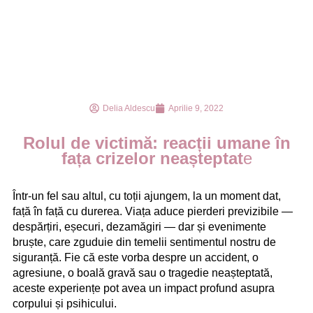
Delia Aldescu
Aprilie 9, 2022
Rolul de victimă: reacții umane în
fața crizelor neașteptat
e
Într-un fel sau altul, cu toții ajungem, la un moment dat,
față în față cu durerea. Viața aduce pierderi previzibile —
despărțiri, eșecuri, dezamăgiri — dar și evenimente
bruște, care zguduie din temelii sentimentul nostru de
siguranță. Fie că este vorba despre un accident, o
agresiune, o boală gravă sau o tragedie neașteptată,
aceste experiențe pot avea un impact profund asupra
corpului și psihicului.