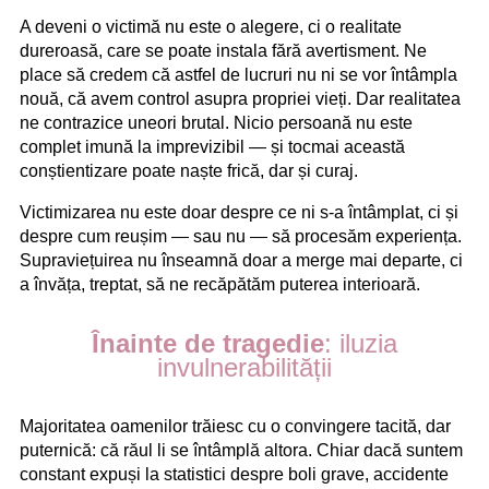
A deveni o victimă nu este o alegere, ci o realitate
dureroasă, care se poate instala fără avertisment. Ne
place să credem că astfel de lucruri nu ni se vor întâmpla
nouă, că avem control asupra propriei vieți. Dar realitatea
ne contrazice uneori brutal. Nicio persoană nu este
complet imună la imprevizibil — și tocmai această
conștientizare poate naște frică, dar și curaj.
Victimizarea nu este doar despre ce ni s-a întâmplat, ci și
despre cum reușim — sau nu — să procesăm experiența.
Supraviețuirea nu înseamnă doar a merge mai departe, ci
a învăța, treptat, să ne recăpătăm puterea interioară.
Înainte de tragedie
: iluzia
invulnerabilității
Majoritatea oamenilor trăiesc cu o convingere tacită, dar
puternică: că răul li se întâmplă altora. Chiar dacă suntem
constant expuși la statistici despre boli grave, accidente