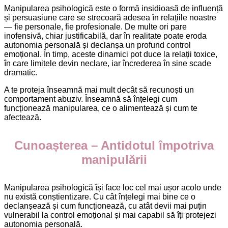
Manipularea psihologică este o formă insidioasă de influență
și persuasiune care se strecoară adesea în relațiile noastre
— fie personale, fie profesionale. De multe ori pare
inofensivă, chiar justificabilă, dar în realitate poate eroda
autonomia personală și declanșa un profund control
emoțional. În timp, aceste dinamici pot duce la relații toxice,
în care limitele devin neclare, iar încrederea în sine scade
dramatic.
A te proteja înseamnă mai mult decât să recunoști un
comportament abuziv. Înseamnă să înțelegi cum
funcționează manipularea, ce o alimentează și cum te
afectează.
Cunoașterea – Antidotul împotriva
manipulării
Manipularea psihologică își face loc cel mai ușor acolo unde
nu există conștientizare. Cu cât înțelegi mai bine ce o
declanșează și cum funcționează, cu atât devii mai puțin
vulnerabil la control emoțional și mai capabil să îți protejezi
autonomia personală.