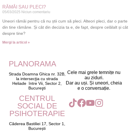
RĂMÂI SAU PLECI?
05/03/2025
Niciun comentariu
Uneori rămâi pentru că nu știi cum să pleci. Alteori pleci, dar o parte
din tine rămâne. Și cât din decizia ta e, de fapt, despre celălalt și cât
despre tine?
Mergi la articol »
PLANORAMA
Cele mai grele temnițe nu
Strada Doamna Ghica nr. 32B,
au ziduri.
la intersecţia cu strada
Dar au uși. Și uneori, cheia
Heliade între Vii, Sector 2,
Bucureşti
e o conversație.
CENTRUL
SOCIAL DE
PSIHOTERAPIE
Căderea Bastiliei 17, Sector 1,
București