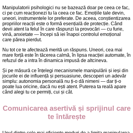
Manipulatorii psihologici nu se bazează doar pe ceea ce fac,
ci pe cum reacționezi tu la ceea ce fac. Emoțiile tale devin,
uneori, instrumentele lor preferate. De aceea, conștientizarea
propriilor reacții este o formă esențială de protecție. Când
devii atent la felul în care răspunzi la provocări — cu furie,
vină, anxietate — începi să iei înapoi controlul emoțional
care părea pierdut.
Nu tot ce te afectează merită un răspuns. Uneori, cea mai
mare forță este în tăcerea calmă, în lipsa reacției automate, în
refuzul de a intra în dinamica impusă de altcineva.
Și pe măsură ce înțelegi mecanismele manipulării și ieși din
jocurile ei de influență și persuasiune, descoperi un adevăr
simplu: autonomia personală nu ți-o dă nimeni — dar ți-o
poate lua oricine, dacă nu ești atent. Puterea ta reală apare
când alegi tu ce permiți, cui și cât.
Comunicarea asertivă și sprijinul care
te întărește
Unul dintre cele mai eficiente moduri de a limita manipularea