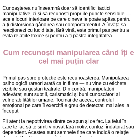
Cunoașterea nu înseamnă doar să identifici tactici
manipulative, ci și să recunoști propriile puncte sensibile —
acele locuri interioare pe care cineva le poate apăsa pentru
a-ți distorsiona gândirea sau comportamentul. A învăța să
reacționezi cu luciditate, fără vină, este primul pas pentru a
evita relațiile toxice și pentru a-ți păstra integritatea.
Cum recunoști manipularea când îți e
cel mai puțin clar
Primul pas spre protecție este recunoașterea. Manipularea
psihologică rareori arată ca în filme — nu vine cu etichete
vizibile sau gesturi teatrale. Din contră, manipulatorii
adevărați sunt subtili, carismatici și buni cunoscători ai
vulnerabilităților umane. Tocmai de aceea, controlul
emoțional pe care îl exercită e greu de detectat, mai ales la
început.
Fii atent la nepotrivirea dintre ce spun și ce fac. La felul în
care te fac să te simți vinovat fără motiv, confuz, îndatorat sau
dependent. Acestea sunt semnele fine care indică o relație