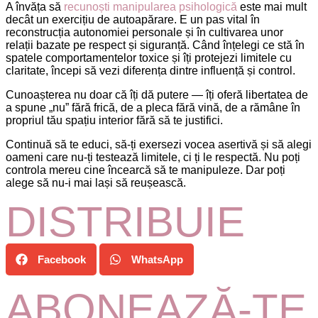
A învăța să
recunoști manipularea psihologică
este mai mult
decât un exercițiu de autoapărare. E un pas vital în
reconstrucția autonomiei personale și în cultivarea unor
relații bazate pe respect și siguranță. Când înțelegi ce stă în
spatele comportamentelor toxice și îți protejezi limitele cu
claritate, începi să vezi diferența dintre influență și control.
Cunoașterea nu doar că îți dă putere — îți oferă libertatea de
a spune „nu” fără frică, de a pleca fără vină, de a rămâne în
propriul tău spațiu interior fără să te justifici.
Continuă să te educi, să-ți exersezi vocea asertivă și să alegi
oameni care nu-ți testează limitele, ci ți le respectă. Nu poți
controla mereu cine încearcă să te manipuleze. Dar poți
alege să nu-i mai lași să reușească.
DISTRIBUIE
Facebook
WhatsApp
ABONEAZĂ-TE