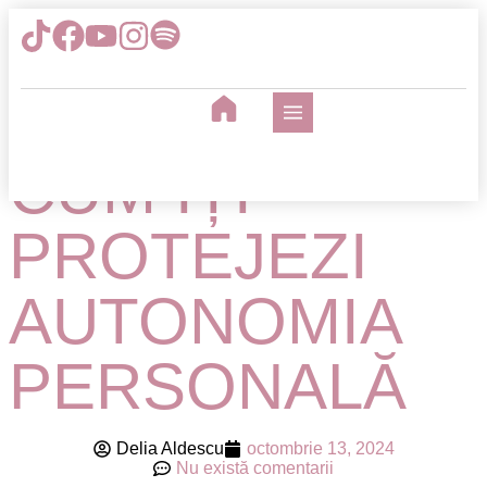
MANIPULAREA
PSIHOLOGICĂ:
CUM ÎȚI
PROTEJEZI
AUTONOMIA
PERSONALĂ
Delia Aldescu
octombrie 13, 2024
Nu există comentarii