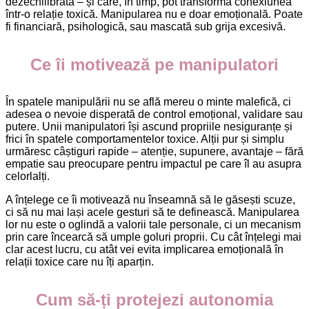
dezechilibrată – și care, în timp, pot transforma conexiunea
într-o relație toxică. Manipularea nu e doar emoțională. Poate
fi financiară, psihologică, sau mascată sub grija excesivă.
Ce îi motivează pe manipulatori
În spatele manipulării nu se află mereu o minte malefică, ci
adesea o nevoie disperată de control emoțional, validare sau
putere. Unii manipulatori își ascund propriile nesiguranțe și
frici în spatele comportamentelor toxice. Alții pur și simplu
urmăresc câștiguri rapide – atenție, supunere, avantaje – fără
empatie sau preocupare pentru impactul pe care îl au asupra
celorlalți.
A înțelege ce îi motivează nu înseamnă să le găsești scuze,
ci să nu mai lași acele gesturi să te definească. Manipularea
lor nu este o oglindă a valorii tale personale, ci un mecanism
prin care încearcă să umple goluri proprii. Cu cât înțelegi mai
clar acest lucru, cu atât vei evita implicarea emoțională în
relații toxice care nu îți aparțin.
Cum să-ți protejezi autonomia