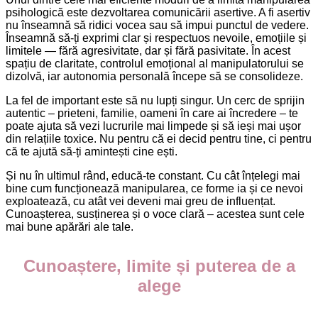
psihologică este dezvoltarea comunicării asertive. A fi asertiv
nu înseamnă să ridici vocea sau să impui punctul de vedere.
Înseamnă să-ți exprimi clar și respectuos nevoile, emoțiile și
limitele — fără agresivitate, dar și fără pasivitate. În acest
spațiu de claritate, controlul emoțional al manipulatorului se
dizolvă, iar autonomia personală începe să se consolideze.
La fel de important este să nu lupți singur. Un cerc de sprijin
autentic – prieteni, familie, oameni în care ai încredere – te
poate ajuta să vezi lucrurile mai limpede și să ieși mai ușor
din relațiile toxice. Nu pentru că ei decid pentru tine, ci pentru
că te ajută să-ți amintești cine ești.
Și nu în ultimul rând, educă-te constant. Cu cât înțelegi mai
bine cum funcționează manipularea, ce forme ia și ce nevoi
exploatează, cu atât vei deveni mai greu de influențat.
Cunoașterea, susținerea și o voce clară – acestea sunt cele
mai bune apărări ale tale.
Cunoaștere, limite și puterea de a
alege