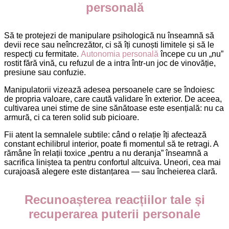
personală
Să te protejezi de manipulare psihologică nu înseamnă să
devii rece sau neîncrezător, ci să îți cunoști limitele și să le
respecți cu fermitate.
Autonomia personală
începe cu un „nu”
rostit fără vină, cu refuzul de a intra într-un joc de vinovăție,
presiune sau confuzie.
Manipulatorii vizează adesea persoanele care se îndoiesc
de propria valoare, care caută validare în exterior. De aceea,
cultivarea unei stime de sine sănătoase este esențială: nu ca
armură, ci ca teren solid sub picioare.
Fii atent la semnalele subtile: când o relație îți afectează
constant echilibrul interior, poate fi momentul să te retragi. A
rămâne în relații toxice „pentru a nu deranja” înseamnă a
sacrifica liniștea ta pentru confortul altcuiva. Uneori, cea mai
curajoasă alegere este distanțarea — sau încheierea clară.
Recunoașterea reacțiilor tale și
recuperarea puterii personale