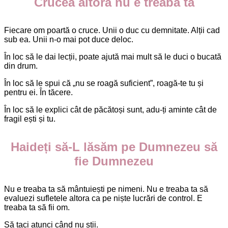
Crucea altora nu e treaba ta
Fiecare om poartă o cruce. Unii o duc cu demnitate. Alții cad
sub ea. Unii n-o mai pot duce deloc.
În loc să le dai lecții, poate ajută mai mult să le duci o bucată
din drum.
În loc să le spui că „nu se roagă suficient”, roagă-te tu și
pentru ei. În tăcere.
În loc să le explici cât de păcătoși sunt, adu-ți aminte cât de
fragil ești și tu.
Haideți să-L lăsăm pe Dumnezeu să
fie Dumnezeu
Nu e treaba ta să mântuiești pe nimeni. Nu e treaba ta să
evaluezi sufletele altora ca pe niște lucrări de control. E
treaba ta să fii om.
Să taci atunci când nu știi.