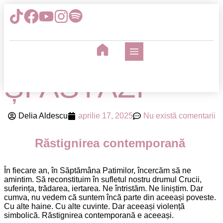
CEI CARE
RĂSTIGNESC
ȘI ASTĂZI
Delia Aldescu
aprilie 17, 2025
Nu există comentarii
Răstignirea contemporană
În fiecare an, în Săptămâna Patimilor, încercăm să ne
amintim. Să reconstituim în sufletul nostru drumul Crucii,
suferința, trădarea, iertarea. Ne întristăm. Ne liniștim. Dar
cumva, nu vedem că suntem încă parte din aceeași poveste.
Cu alte haine. Cu alte cuvinte. Dar aceeași violență
simbolică. Răstignirea contemporană e aceeași.