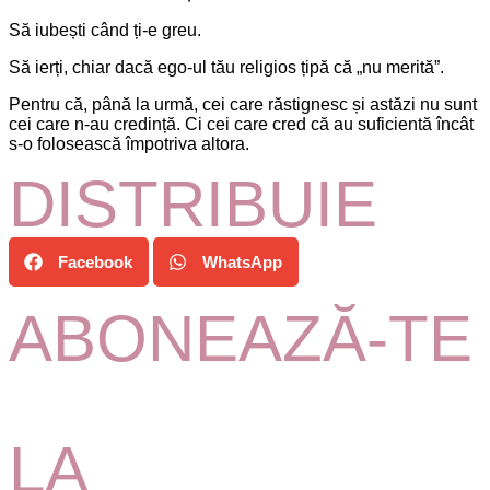
Să iubești când ți-e greu.
Să ierți, chiar dacă ego-ul tău religios țipă că „nu merită”.
Pentru că, până la urmă, cei care răstignesc și astăzi nu sunt
cei care n-au credință. Ci cei care cred că au suficientă încât
s-o folosească împotriva altora.
DISTRIBUIE
Facebook
WhatsApp
ABONEAZĂ-TE
LA