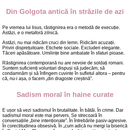
Din Golgota antică în străzile de azi
Pe vremea lui Iisus, răstignirea era o metodă de execuție.
Astăzi, e o metaforă zilnică.
Astăzi, nu mai ridicăm cruci din lemn. Ridicăm acuzații.
Priviri disprețuitoare. Etichete sociale. Excluderi elegante.
Tăceri apăsătoare. Umilințe bine ambalate în sfaturi pioase.
Răstignirea contemporană nu are nevoie de soldați romani.
Suntem suficienți voluntari dispuși să judecăm, să
condamnăm și să înfingem cuvinte în sufletul altora – pentru
că, nu-i așa, o facem „din dragoste creștină”.
Sadism moral în haine curate
E ușor să vezi sadismul în brutalitate. În bătăi. În crime. Dar
sadismul moral este mai pervers. Se strecoară în
conversațiile „bine intenționate”. În întrebările pasiv-agresive.
În corectitudinea obsesivă. În „cum adică nu mergi la biserică