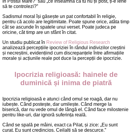
în Postul Mare?” sau „ce înseamnă că tu nu ții post, ți-e lene
să te controlezi?”
Sadismul moral își găsește un pat confortabil în religie,
pentru că acolo are legitimitate. Poate spune orice, atâta timp
cât se ascunde în spatele unui verset. Poate judeca pe
oricine, cât timp are un sfânt în citat.
Un studiu publicat în
Review of Religious Research
analizează percepțiile ipocriziei în rândul indivizilor creștini
și necreștini, evidențiind cum discrepanțele între afirmațiile
morale și acțiunile reale pot duce la percepții de ipocrizie.
Ipocrizia religioasă: hainele de
duminică și inima de piatră
Ipocrizia religioasă e atunci când omul se roagă, dar nu
iubește. Când postește, dar umilește. Când merge la
biserică, dar nu vede omul de lângă el. Când face milostenie
pentru like-uri, dar ignoră suferința reală.
Când se spală pe mâini, exact ca Pilat, și zice: „Eu sunt
curat. Eu sunt credincios. Ceilalți să se descurce.”