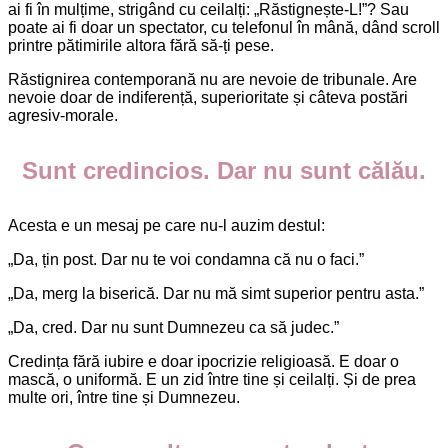
ai fi în mulțime, strigând cu ceilalți: „Răstignește-L!”? Sau
poate ai fi doar un spectator, cu telefonul în mână, dând scroll
printre pătimirile altora fără să-ți pese.
Răstignirea contemporană nu are nevoie de tribunale. Are
nevoie doar de indiferență, superioritate și câteva postări
agresiv-morale.
Sunt credincios. Dar nu sunt călău.
Acesta e un mesaj pe care nu-l auzim destul:
„Da, țin post. Dar nu te voi condamna că nu o faci.”
„Da, merg la biserică. Dar nu mă simt superior pentru asta.”
„Da, cred. Dar nu sunt Dumnezeu ca să judec.”
Credința fără iubire e doar ipocrizie religioasă. E doar o
mască, o uniformă. E un zid între tine și ceilalți. Și de prea
multe ori, între tine și Dumnezeu.