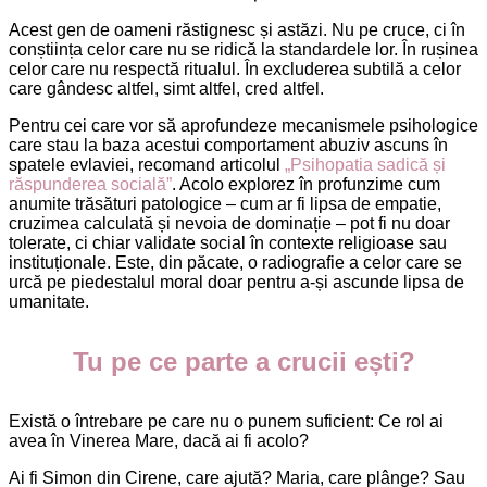
Acest gen de oameni răstignesc și astăzi. Nu pe cruce, ci în
conștiința celor care nu se ridică la standardele lor. În rușinea
celor care nu respectă ritualul. În excluderea subtilă a celor
care gândesc altfel, simt altfel, cred altfel.
Pentru cei care vor să aprofundeze mecanismele psihologice
care stau la baza acestui comportament abuziv ascuns în
spatele evlaviei, recomand articolul
„Psihopatia sadică și
răspunderea socială”
. Acolo explorez în profunzime cum
anumite trăsături patologice – cum ar fi lipsa de empatie,
cruzimea calculată și nevoia de dominație – pot fi nu doar
tolerate, ci chiar validate social în contexte religioase sau
instituționale. Este, din păcate, o radiografie a celor care se
urcă pe piedestalul moral doar pentru a-și ascunde lipsa de
umanitate.
Tu pe ce parte a crucii ești?
Există o întrebare pe care nu o punem suficient: Ce rol ai
avea în Vinerea Mare, dacă ai fi acolo?
Ai fi Simon din Cirene, care ajută? Maria, care plânge? Sau