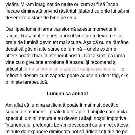
visăm. Mi-am imaginat de multe ori cum ar fi să încep
fiecare dimineață privind răsăritul, lăsând culorile lui să-mi
deseneze o stare de bine pe chip.
Dar lipsa luminii iarna transformă aceste momente în
rarități. Răsăritul e leneș, apusul vine prea devreme, iar
orele de lumină devin tot mai scurte. Așa că nu ne rămâne
decât să găsim alte surse de lumină – unele externe,
altele poate chiar în interiorul nostru. Dacă simți că iarna
vine cu o greutate emoțională aparte, îți recomand și
articolul
Iarna și beneficiile zăpezii asupra psihicului
– o
reflecție despre cum zăpada poate aduce nu doar frig, ci și
o liniște terapeutică.
Lumina ca antidot
Am aflat că lumina artificială poate fi mai mult decât o
soluție de moment – poate fi o terapie. Lămpile care imită
spectrul luminii naturale au devenit aliații noștri împotriva
întunericului prelungit. Le-am descoperit cu uimire: câteva
minute de expunere dimineața pot să ridice cețurile de pe