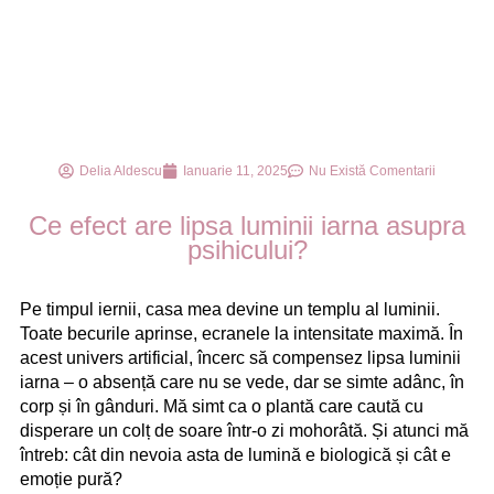
Delia Aldescu
Ianuarie 11, 2025
Nu Există Comentarii
Ce efect are lipsa luminii iarna asupra
psihicului?
Pe timpul iernii, casa mea devine un templu al luminii.
Toate becurile aprinse, ecranele la intensitate maximă. În
acest univers artificial, încerc să compensez lipsa luminii
iarna – o absență care nu se vede, dar se simte adânc, în
corp și în gânduri. Mă simt ca o plantă care caută cu
disperare un colț de soare într-o zi mohorâtă. Și atunci mă
întreb: cât din nevoia asta de lumină e biologică și cât e
emoție pură?