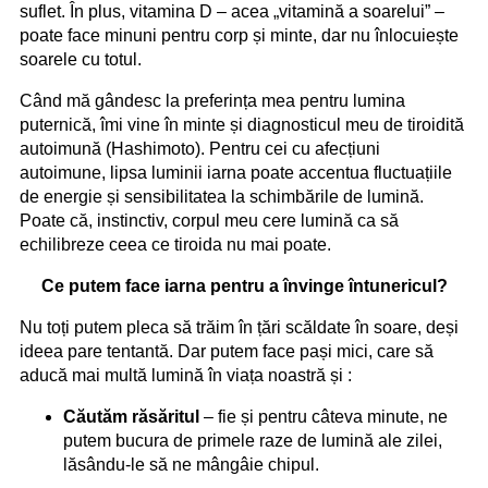
suflet. În plus, vitamina D – acea „vitamină a soarelui” –
poate face minuni pentru corp și minte, dar nu înlocuiește
soarele cu totul.
Când mă gândesc la preferința mea pentru lumina
puternică, îmi vine în minte și diagnosticul meu de tiroidită
autoimună (Hashimoto). Pentru cei cu afecțiuni
autoimune, lipsa luminii iarna poate accentua fluctuațiile
de energie și sensibilitatea la schimbările de lumină.
Poate că, instinctiv, corpul meu cere lumină ca să
echilibreze ceea ce tiroida nu mai poate.
Ce putem face iarna pentru a învinge întunericul?
Nu toți putem pleca să trăim în țări scăldate în soare, deși
ideea pare tentantă. Dar putem face pași mici, care să
aducă mai multă lumină în viața noastră și :
Căutăm răsăritul
– fie și pentru câteva minute, ne
putem bucura de primele raze de lumină ale zilei,
lăsându-le să ne mângâie chipul.