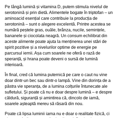
Pe lângă lumină și vitamina D, putem stimula nivelul de
serotonină și prin dietă. Alimentele bogate în triptofan – un
aminoacid esențial care contribuie la producția de
serotonină – sunt o alegere excelentă. Printre acestea se
numără peștele gras, ouăle, brânza, nucile, semințele,
bananele și ciocolata neagră. Un consum echilibrat din
aceste alimente poate ajuta la menținerea unei stări de
spirit pozitive și a nivelurilor optime de energie pe
parcursul iernii. Așa cum soarele ne oferă o rază de
speranță, și hrana poate deveni o sursă de lumină
interioară.
În final, cred că lumina puternică pe care o caut nu vine
doar dintr-un bec sau dintr-o lampă. Vine din dorința de a
păstra vie speranța, de a lumina colțurile întunecate ale
sufletului. Și poate că nu e doar despre lumină – e despre
căldură, siguranță și amintirea că, dincolo de iarnă,
soarele așteaptă mereu să răsară din nou.
Poate că lipsa luminii iarna nu e doar o realitate fizică, ci