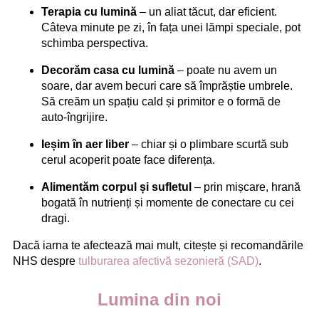
Terapia cu lumină
– un aliat tăcut, dar eficient.
Câteva minute pe zi, în fața unei lămpi speciale, pot
schimba perspectiva.
Decorăm casa cu lumină
– poate nu avem un
soare, dar avem becuri care să împrăștie umbrele.
Să creăm un spațiu cald și primitor e o formă de
auto-îngrijire.
Ieșim în aer liber
– chiar și o plimbare scurtă sub
cerul acoperit poate face diferența.
Alimentăm corpul și sufletul
– prin mișcare, hrană
bogată în nutrienți și momente de conectare cu cei
dragi.
Dacă iarna te afectează mai mult, citește și recomandările
NHS despre
tulburarea afectivă sezonieră (SAD)
.
Lumina din noi