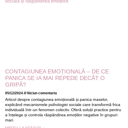
CONTAGIUNEA EMOȚIONALĂ – DE CE
PANICA SE IA MAI REPEDE DECÂT O
GRIPĂ?
05/12/2024
Niciun comentariu
Articol despre contagiunea emoțională și panica maselor,
explicând mecanismele psihologiei sociale care transformă frica
individuală într-un fenomen colectiv. Oferă soluții practice pentru
a înțelege și controla răspândirea emoțiilor negative în grupuri
mari.
MERGI LA ARTICOL »