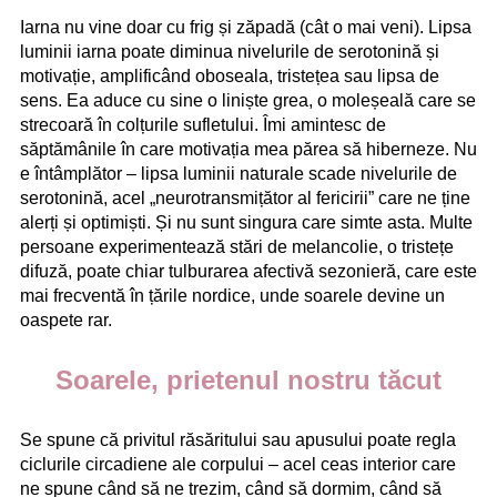
Iarna nu vine doar cu frig și zăpadă (cât o mai veni). Lipsa
luminii iarna poate diminua nivelurile de serotonină și
motivație, amplificând oboseala, tristețea sau lipsa de
sens. Ea aduce cu sine o liniște grea, o moleșeală care se
strecoară în colțurile sufletului. Îmi amintesc de
săptămânile în care motivația mea părea să hiberneze. Nu
e întâmplător – lipsa luminii naturale scade nivelurile de
serotonină, acel „neurotransmițător al fericirii” care ne ține
alerți și optimiști. Și nu sunt singura care simte asta. Multe
persoane experimentează stări de melancolie, o tristețe
difuză, poate chiar tulburarea afectivă sezonieră, care este
mai frecventă în țările nordice, unde soarele devine un
oaspete rar.
Soarele, prietenul nostru tăcut
Se spune că privitul răsăritului sau apusului poate regla
ciclurile circadiene ale corpului – acel ceas interior care
ne spune când să ne trezim, când să dormim, când să