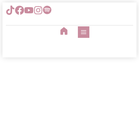
Lumina care îmbrățișează
iarna: dorința unui suflet
însetat de soare