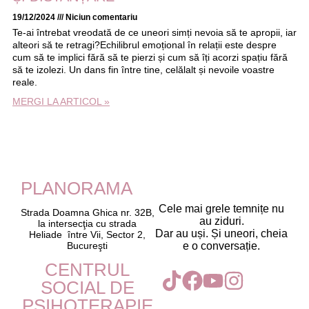
19/12/2024
Niciun comentariu
Te-ai întrebat vreodată de ce uneori simți nevoia să te apropii, iar
alteori să te retragi?Echilibrul emoțional în relații este despre
cum să te implici fără să te pierzi și cum să îți acorzi spațiu fără
să te izolezi. Un dans fin între tine, celălalt și nevoile voastre
reale.
MERGI LA ARTICOL »
PLANORAMA
Cele mai grele temnițe nu
Strada Doamna Ghica nr. 32B,
au ziduri.
la intersecţia cu strada
Dar au uși. Și uneori, cheia
Heliade între Vii, Sector 2,
Bucureşti
e o conversație.
CENTRUL
SOCIAL DE
PSIHOTERAPIE