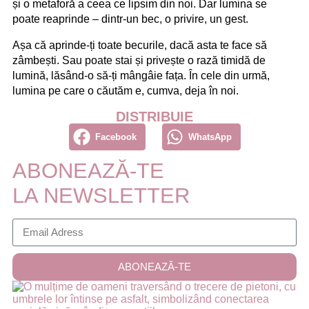
și o metaforă a ceea ce lipsim din noi. Dar lumina se
poate reaprinde – dintr-un bec, o privire, un gest.
Așa că aprinde-ți toate becurile, dacă asta te face să
zâmbești. Sau poate stai și privește o rază timidă de
lumină, lăsând-o să-ți mângâie fața. În cele din urmă,
lumina pe care o căutăm e, cumva, deja în noi.
DISTRIBUIE
Facebook
WhatsApp
ABONEAZĂ-TE
LA NEWSLETTER
ABONEAZĂ-TE