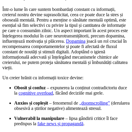
Într-o lume în care suntem bombardați constant cu informații,
creierul nostru devine suprasolicitat, ceea ce poate duce la stres și
oboseală mentală. Pentru a menține o sănătate mentală optimă, este
esențial să fim selectivi cu privire la tipul și cantitatea de informație
pe care o consumăm zilnic. Un aspect important în acest proces este
înțelegerea modului în care neurotransmițătorii, precum dopamina,
influențează motivația și plăcerea.
Dopamina
joacă un rol crucial în
recompensarea comportamentelor și poate fi afectată de fluxul
constant de noutăți și stimuli digitali. Adoptând o igienă
informațională adecvată și înțelegând mecanismele chimice ale
creierului, ne putem proteja sănătatea mentală și îmbunătăți calitatea
vieții.
Un creier hrănit cu informații toxice devine:
Obosit și confuz
– expunerea la conținut contradictoriu duce
la
cognitive overload
, făcând deciziile mai grele.
Anxios și copleșit
– fenomenul de
„doomscrolling”
(derularea
obsesivă a știrilor negative) alimentează stresul.
Vulnerabil la manipulare
– lipsa gândirii critice îl face
predispus la
fake news și propagandă
.