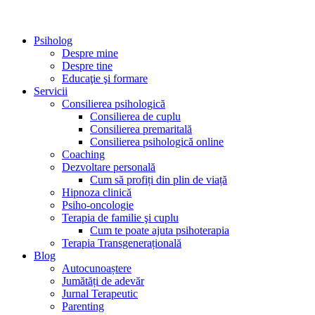
Psiholog
Despre mine
Despre tine
Educaţie şi formare
Servicii
Consilierea psihologică
Consilierea de cuplu
Consilierea premaritală
Consilierea psihologică online
Coaching
Dezvoltare personală
Cum să profiți din plin de viață
Hipnoza clinică
Psiho-oncologie
Terapia de familie şi cuplu
Cum te poate ajuta psihoterapia
Terapia Transgenerațională
Blog
Autocunoaștere
Jumătăți de adevăr
Jurnal Terapeutic
Parenting