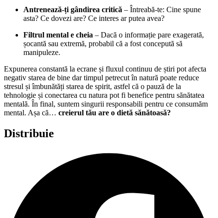
Antrenează-ți gândirea critică
– Întreabă-te: Cine spune
asta? Ce dovezi are? Ce interes ar putea avea?
Filtrul mental e cheia
– Dacă o informație pare exagerată,
șocantă sau extremă, probabil că a fost concepută să
manipuleze.
Expunerea constantă la ecrane și fluxul continuu de știri pot afecta
negativ starea de bine dar timpul petrecut în natură poate reduce
stresul și îmbunătăți starea de spirit, astfel că o pauză de la
tehnologie și conectarea cu natura pot fi benefice pentru sănătatea
mentală. În final, suntem singurii responsabili pentru ce consumăm
mental. Așa că…
creierul tău are o dietă sănătoasă?
Distribuie