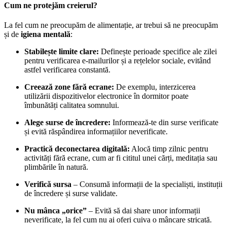
Cum ne protejăm creierul?
La fel cum ne preocupăm de alimentație, ar trebui să ne preocupăm
și de
igiena mentală
:
Stabilește limite clare:
Definește perioade specifice ale zilei
pentru verificarea e-mailurilor și a rețelelor sociale, evitând
astfel verificarea constantă.
Creează zone fără ecrane:
De exemplu, interzicerea
utilizării dispozitivelor electronice în dormitor poate
îmbunătăți calitatea somnului.
Alege surse de încredere:
Informează-te din surse verificate
și evită răspândirea informațiilor neverificate.
Practică deconectarea digitală:
Alocă timp zilnic pentru
activități fără ecrane, cum ar fi cititul unei cărți, meditația sau
plimbările în natură.
Verifică sursa
– Consumă informații de la specialiști, instituții
de încredere și surse validate.
Nu mânca „orice”
– Evită să dai share unor informații
neverificate, la fel cum nu ai oferi cuiva o mâncare stricată.