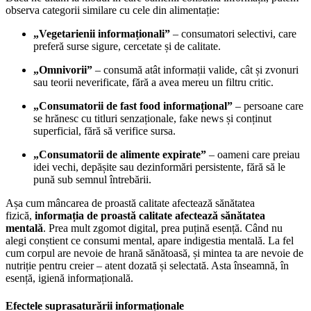
observa categorii similare cu cele din alimentație:
„Vegetarienii informaționali”
– consumatori selectivi, care
preferă surse sigure, cercetate și de calitate.
„Omnivorii”
– consumă atât informații valide, cât și zvonuri
sau teorii neverificate, fără a avea mereu un filtru critic.
„Consumatorii de fast food informațional”
– persoane care
se hrănesc cu titluri senzaționale, fake news și conținut
superficial, fără să verifice sursa.
„Consumatorii de alimente expirate”
– oameni care preiau
idei vechi, depășite sau dezinformări persistente, fără să le
pună sub semnul întrebării.
Așa cum mâncarea de proastă calitate afectează sănătatea
fizică,
informația de proastă calitate afectează sănătatea
mentală
. Prea mult zgomot digital, prea puțină esență. Când nu
alegi conștient ce consumi mental, apare indigestia mentală. La fel
cum corpul are nevoie de hrană sănătoasă, și mintea ta are nevoie de
nutriție pentru creier – atent dozată și selectată. Asta înseamnă, în
esență, igienă informațională.
Efectele suprasaturării informaționale