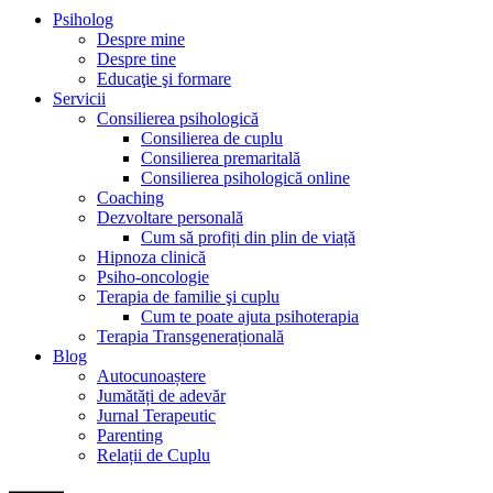
Psiholog
Despre mine
Despre tine
Educaţie şi formare
Servicii
Consilierea psihologică
Consilierea de cuplu
Consilierea premaritală
Consilierea psihologică online
Coaching
Dezvoltare personală
Cum să profiți din plin de viață
Hipnoza clinică
Psiho-oncologie
Terapia de familie şi cuplu
Cum te poate ajuta psihoterapia
Terapia Transgenerațională
Blog
Autocunoaștere
Jumătăți de adevăr
Jurnal Terapeutic
Parenting
Relații de Cuplu