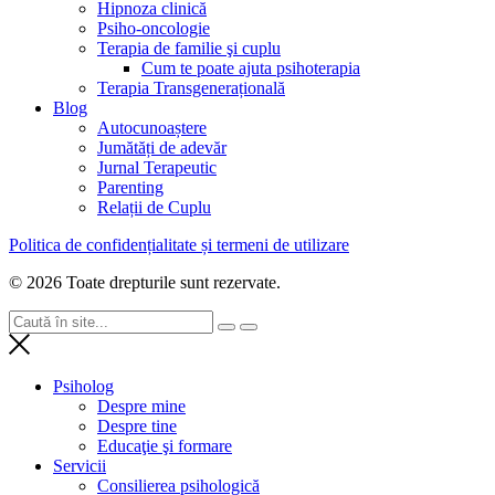
Hipnoza clinică
Psiho-oncologie
Terapia de familie şi cuplu
Cum te poate ajuta psihoterapia
Terapia Transgenerațională
Blog
Autocunoaștere
Jumătăți de adevăr
Jurnal Terapeutic
Parenting
Relații de Cuplu
Politica de confidențialitate și termeni de utilizare
© 2026 Toate drepturile sunt rezervate.
Psiholog
Despre mine
Despre tine
Educaţie şi formare
Servicii
Consilierea psihologică