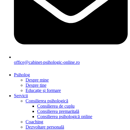
office@cabinet-psihologic-online.ro
Psiholog
Despre mine
Despre tine
Educaţie şi formare
Servicii
Consilierea psihologică
Consilierea de cuplu
Consilierea premaritală
Consilierea psihologică online
Coaching
Dezvoltare personală