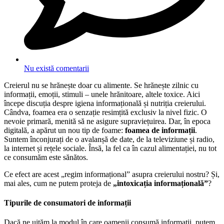
Nu există comentarii
Creierul nu se hrănește doar cu alimente. Se hrănește zilnic cu
informații, emoții, stimuli – unele hrănitoare, altele toxice. Aici
începe discuția despre igiena informațională și nutriția creierului.
Cândva, foamea era o senzație resimțită exclusiv la nivel fizic. O
nevoie primară, menită să ne asigure supraviețuirea. Dar, în epoca
digitală, a apărut un nou tip de foame:
foamea de informații
.
Suntem înconjurați de o avalanșă de date, de la televiziune și radio,
la internet și rețele sociale. Însă, la fel ca în cazul alimentației, nu tot
ce consumăm este sănătos.
Ce efect are acest „regim informațional” asupra creierului nostru? Și,
mai ales, cum ne putem proteja de
„intoxicația informațională”
?
Tipurile de consumatori de informații
Dacă ne uităm la modul în care oamenii consumă informații, putem