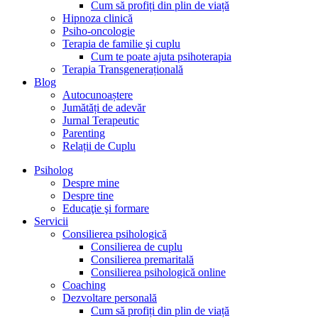
Cum să profiți din plin de viață
Hipnoza clinică
Psiho-oncologie
Terapia de familie şi cuplu
Cum te poate ajuta psihoterapia
Terapia Transgenerațională
Blog
Autocunoaștere
Jumătăți de adevăr
Jurnal Terapeutic
Parenting
Relații de Cuplu
Psiholog
Despre mine
Despre tine
Educaţie şi formare
Servicii
Consilierea psihologică
Consilierea de cuplu
Consilierea premaritală
Consilierea psihologică online
Coaching
Dezvoltare personală
Cum să profiți din plin de viață