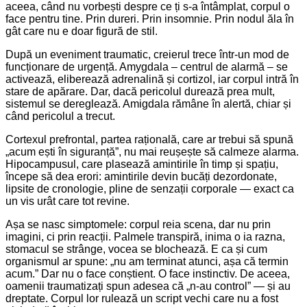
aceea, când nu vorbești despre ce ți s-a întâmplat, corpul o
face pentru tine. Prin dureri. Prin insomnie. Prin nodul ăla în
gât care nu e doar figură de stil.
După un eveniment traumatic, creierul trece într-un mod de
funcționare de urgență. Amygdala – centrul de alarmă – se
activează, eliberează adrenalină și cortizol, iar corpul intră în
stare de apărare. Dar, dacă pericolul durează prea mult,
sistemul se dereglează. Amigdala rămâne în alertă, chiar și
când pericolul a trecut.
Cortexul prefrontal, partea rațională, care ar trebui să spună
„acum ești în siguranță”, nu mai reușește să calmeze alarma.
Hipocampusul, care plasează amintirile în timp și spațiu,
începe să dea erori: amintirile devin bucăți dezordonate,
lipsite de cronologie, pline de senzații corporale — exact ca
un vis urât care tot revine.
Așa se nasc simptomele: corpul reia scena, dar nu prin
imagini, ci prin reacții. Palmele transpiră, inima o ia razna,
stomacul se strânge, vocea se blochează. E ca și cum
organismul ar spune: „nu am terminat atunci, așa că termin
acum.” Dar nu o face conștient. O face instinctiv. De aceea,
oamenii traumatizați spun adesea că „n-au control” — și au
dreptate. Corpul lor rulează un script vechi care nu a fost