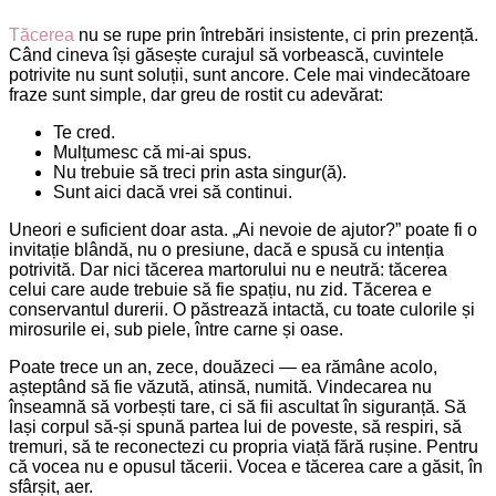
Tăcerea
nu se rupe prin întrebări insistente, ci prin prezență.
Când cineva își găsește curajul să vorbească, cuvintele
potrivite nu sunt soluții, sunt ancore. Cele mai vindecătoare
fraze sunt simple, dar greu de rostit cu adevărat:
Te cred.
Mulțumesc că mi-ai spus.
Nu trebuie să treci prin asta singur(ă).
Sunt aici dacă vrei să continui.
Uneori e suficient doar asta. „Ai nevoie de ajutor?” poate fi o
invitație blândă, nu o presiune, dacă e spusă cu intenția
potrivită. Dar nici tăcerea martorului nu e neutră: tăcerea
celui care aude trebuie să fie spațiu, nu zid. Tăcerea e
conservantul durerii. O păstrează intactă, cu toate culorile și
mirosurile ei, sub piele, între carne și oase.
Poate trece un an, zece, douăzeci — ea rămâne acolo,
așteptând să fie văzută, atinsă, numită. Vindecarea nu
înseamnă să vorbești tare, ci să fii ascultat în siguranță. Să
lași corpul să-și spună partea lui de poveste, să respiri, să
tremuri, să te reconectezi cu propria viață fără rușine. Pentru
că vocea nu e opusul tăcerii. Vocea e tăcerea care a găsit, în
sfârșit, aer.