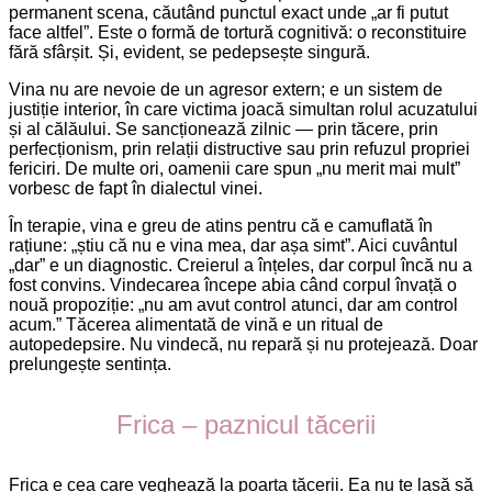
permanent scena, căutând punctul exact unde „ar fi putut
face altfel”. Este o formă de tortură cognitivă: o reconstituire
fără sfârșit. Și, evident, se pedepsește singură.
Vina nu are nevoie de un agresor extern; e un sistem de
justiție interior, în care victima joacă simultan rolul acuzatului
și al călăului. Se sancționează zilnic — prin tăcere, prin
perfecționism, prin relații distructive sau prin refuzul propriei
fericiri. De multe ori, oamenii care spun „nu merit mai mult”
vorbesc de fapt în dialectul vinei.
În terapie, vina e greu de atins pentru că e camuflată în
rațiune: „știu că nu e vina mea, dar așa simt”. Aici cuvântul
„dar” e un diagnostic. Creierul a înțeles, dar corpul încă nu a
fost convins. Vindecarea începe abia când corpul învață o
nouă propoziție: „nu am avut control atunci, dar am control
acum.” Tăcerea alimentată de vină e un ritual de
autopedepsire. Nu vindecă, nu repară și nu protejează. Doar
prelungește sentința.
Frica – paznicul tăcerii
Frica e cea care veghează la poarta tăcerii. Ea nu te lasă să