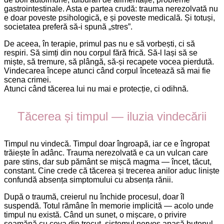
gastrointestinale. Asta e partea crudă: trauma nerezolvată nu
e doar poveste psihologică, e și poveste medicală. Și totuși,
societatea preferă să-i spună „stres”.
De aceea, în terapie, primul pas nu e să vorbești, ci să
respiri. Să simți din nou corpul fără frică. Să-l lași să se
miște, să tremure, să plângă, să-și recapete vocea pierdută.
Vindecarea începe atunci când corpul încetează să mai fie
scena crimei.
Atunci când tăcerea lui nu mai e protecție, ci odihnă.
Tăcerea și timpul — iluzia vindecării
Timpul nu vindecă. Timpul doar îngroapă, iar ce e îngropat
trăiește în adânc. Trauma nerezolvată e ca un vulcan care
pare stins, dar sub pământ se mișcă magma — încet, tăcut,
constant. Cine crede că tăcerea și trecerea anilor aduc liniște
confundă absența simptomului cu absența rănii.
După o traumă, creierul nu închide procesul, doar îl
suspendă. Totul rămâne în memorie implicită — acolo unde
timpul nu există. Când un sunet, o mișcare, o privire
seamănă cu ceva din trecut, sistemul nervos apasă butonul