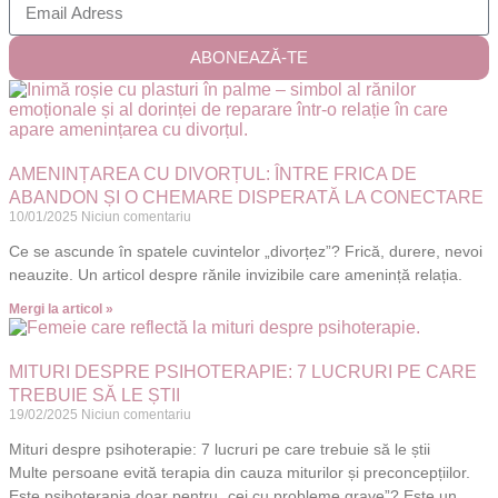
ABONEAZĂ-TE
AMENINȚAREA CU DIVORȚUL: ÎNTRE FRICA DE
ABANDON ȘI O CHEMARE DISPERATĂ LA CONECTARE
10/01/2025
Niciun comentariu
Ce se ascunde în spatele cuvintelor „divorțez”? Frică, durere, nevoi
neauzite. Un articol despre rănile invizibile care amenință relația.
Mergi la articol »
MITURI DESPRE PSIHOTERAPIE: 7 LUCRURI PE CARE
TREBUIE SĂ LE ȘTII
19/02/2025
Niciun comentariu
Mituri despre psihoterapie: 7 lucruri pe care trebuie să le știi
Multe persoane evită terapia din cauza miturilor și preconcepțiilor.
Este psihoterapia doar pentru „cei cu probleme grave”? Este un