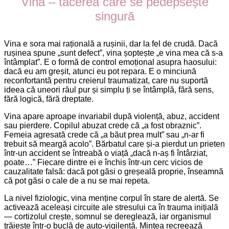
Vina – tăcerea care se pedepsește
singură
Vina e sora mai rațională a rușinii, dar la fel de crudă. Dacă
rușinea spune „sunt defect”, vina șoptește „e vina mea că s-a
întâmplat”. E o formă de control emoțional asupra haosului:
dacă eu am greșit, atunci eu pot repara. E o minciună
reconfortantă pentru creierul traumatizat, care nu suportă
ideea că uneori răul pur și simplu ți se întâmplă, fără sens,
fără logică, fără dreptate.
Vina apare aproape invariabil după violență, abuz, accident
sau pierdere. Copilul abuzat crede că „a fost obraznic”.
Femeia agresată crede că „a băut prea mult” sau „n-ar fi
trebuit să meargă acolo”. Bărbatul care și-a pierdut un prieten
într-un accident se întreabă o viață „dacă n-aș fi întârziat,
poate…” Fiecare dintre ei e închis într-un cerc vicios de
cauzalitate falsă: dacă pot găsi o greșeală proprie, înseamnă
că pot găsi o cale de a nu se mai repeta.
La nivel fiziologic, vina menține corpul în stare de alertă. Se
activează aceleași circuite ale stresului ca în trauma inițială
— cortizolul crește, somnul se dereglează, iar organismul
trăiește într-o buclă de auto-vigilență. Mintea recreează