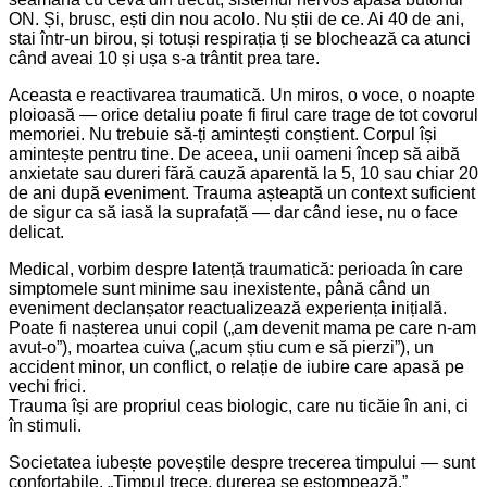
ON. Și, brusc, ești din nou acolo. Nu știi de ce. Ai 40 de ani,
stai într-un birou, și totuși respirația ți se blochează ca atunci
când aveai 10 și ușa s-a trântit prea tare.
Aceasta e reactivarea traumatică. Un miros, o voce, o noapte
ploioasă — orice detaliu poate fi firul care trage de tot covorul
memoriei. Nu trebuie să-ți amintești conștient. Corpul își
amintește pentru tine. De aceea, unii oameni încep să aibă
anxietate sau dureri fără cauză aparentă la 5, 10 sau chiar 20
de ani după eveniment. Trauma așteaptă un context suficient
de sigur ca să iasă la suprafață — dar când iese, nu o face
delicat.
Medical, vorbim despre latență traumatică: perioada în care
simptomele sunt minime sau inexistente, până când un
eveniment declanșator reactualizează experiența inițială.
Poate fi nașterea unui copil („am devenit mama pe care n-am
avut-o”), moartea cuiva („acum știu cum e să pierzi”), un
accident minor, un conflict, o relație de iubire care apasă pe
vechi frici.
Trauma își are propriul ceas biologic, care nu ticăie în ani, ci
în stimuli.
Societatea iubește poveștile despre trecerea timpului — sunt
confortabile. „Timpul trece, durerea se estompează.”