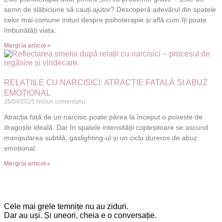
semn de slăbiciune să cauți ajutor? Descoperă adevărul din spatele
celor mai comune mituri despre psihoterapie și află cum îți poate
îmbunătăți viața.
Mergi la articol »
RELAȚIILE CU NARCISICI: ATRACȚIE FATALĂ ȘI ABUZ
EMOȚIONAL
26/04/2025
Niciun comentariu
Atracția față de un narcisic poate părea la început o poveste de
dragoste ideală. Dar în spatele intensității copleșitoare se ascund
manipularea subtilă, gaslighting-ul și un ciclu dureros de abuz
emoțional.
Mergi la articol »
Cele mai grele temnițe nu au ziduri.
Dar au uși. Și uneori, cheia e o conversație.