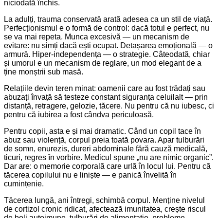
niciodată închis.
La adulți, trauma conservată arată adesea ca un stil de viață.
Perfecționismul e o formă de control: dacă totul e perfect, nu
se va mai repeta. Munca excesivă — un mecanism de
evitare: nu simți dacă ești ocupat. Detașarea emoțională — o
armură. Hiper-independența — o strategie. Câteodată, chiar
și umorul e un mecanism de reglare, un mod elegant de a
ține monștrii sub masă.
Relațiile devin teren minat: oamenii care au fost trădați sau
abuzați învață să testeze constant siguranța celuilalt — prin
distanță, retragere, gelozie, tăcere. Nu pentru că nu iubesc, ci
pentru că iubirea a fost cândva periculoasă.
Pentru copii, asta e și mai dramatic. Când un copil tace în
abuz sau violență, corpul preia toată povara. Apar tulburări
de somn, enurezis, dureri abdominale fără cauză medicală,
ticuri, regres în vorbire. Medicul spune „nu are nimic organic”.
Dar are: o memorie corporală care urlă în locul lui. Pentru că
tăcerea copilului nu e liniște — e panică învelită în
cumințenie.
Tăcerea lungă, ani întregi, schimbă corpul. Menține nivelul
de cortizol cronic ridicat, afectează imunitatea, crește riscul
de boli autoimune, tulburări de alimentație, probleme