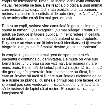
corpul se micșorează, umerii se închid, ochii evită contactul
vizual, respirația se taie. Este reacția biologică a unui animal
care încearcă să dispară din fața prădătorului. La oameni,
rușinea e acest reflex sofisticat de auto-ștergere. Ne învățăm
să ne micșorăm ca să fim mai greu de lovit.
Pentru un copil, rușinea vine camuflată în gesturi simple: „nu
spune la nimeni”, „nu exagera”, „nu mai plânge”. Pentru un
adult, se traduce în tăcere publică, în neîncredere în ceilalți,
în relații unde nu se cer niciodată ajutorul și nici drepturile.
Rușinea e un virus care îți infectează identitatea și îți rescrie
biografia: din „mi s-a întâmplat” devine „eu sunt problema”.
În terapie, rușinea e cea mai grea de spart, pentru că
pacientul o confundă cu demnitatea. De multe ori vine sub
forma frazei: „nu vreau să par victima”. Dar rușinea nu are
nimic eroic. E o formă de tortură psihică moștenită, transmisă
din generație în generație, între mame care au tăcut, fiice
care au învățat să tacă și fii care n-au înțeles niciodată de ce
le e rușine să plângă. Rușinea e primul pas spre tăcere, dar
și primul pas spre vindecare — dacă o poți privi în față fără
să te rușinezi de faptul că ai rușine. E paradoxal, dar așa
funcționează.