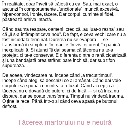
În realitate, doar înveți să trăiești cu ea. Sau, mai exact, o
ascunzi în comportamente „funcționale”: muncă excesivă,
hiper-control, ironie, tăcere. Dar corpul, cuminte și fidel,
păstrează arhiva intactă.
Când trauma reapare, oamenii cred că „au luat-o razna” sau
că „li s-a întâmplat ceva nou”. De fapt, e ceva vechi care nu a
fost niciodată terminat. Durerea nu se evaporă — se
transformă în simptom, în reacție, în vis recurent, în panică
inexplicabilă. Și atunci îți dai seama că tăcerea nu te-a
protejat, ci te-a conservat. E diferența dintre o rană cicatrizată
și una bandajată prea strâns: pare închisă, dar sub tifon
supurează.
De aceea, vindecarea nu începe când „a trecut timpul”.
Începe când alegi să deschizi ce ai amânat. Când dai voie
corpului să spună ce mintea a refuzat. Când accepți că
tăcerea nu e dovadă de putere, ci de frică — și că frica nu
dispare, dar se poate transforma. Timpul nu vindecă trauma.
O ține la rece. Până într-o zi când ceva apasă pe butonul
defrost.
Tăcerea martorului nu e neutră