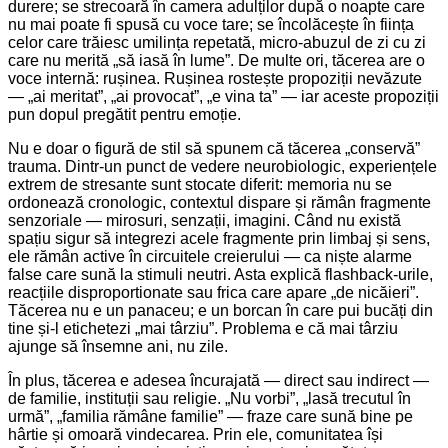
durere; se strecoară în camera adulților după o noapte care
nu mai poate fi spusă cu voce tare; se încolăcește în ființa
celor care trăiesc umilința repetată, micro-abuzul de zi cu zi
care nu merită „să iasă în lume”. De multe ori, tăcerea are o
voce internă: rușinea. Rușinea rostește propoziții nevăzute
— „ai meritat”, „ai provocat”, „e vina ta” — iar aceste propoziții
pun dopul pregătit pentru emoție.
Nu e doar o figură de stil să spunem că tăcerea „conservă”
trauma. Dintr-un punct de vedere neurobiologic, experiențele
extrem de stresante sunt stocate diferit: memoria nu se
ordonează cronologic, contextul dispare și rămân fragmente
senzoriale — mirosuri, senzații, imagini. Când nu există
spațiu sigur să integrezi acele fragmente prin limbaj și sens,
ele rămân active în circuitele creierului — ca niște alarme
false care sună la stimuli neutri. Asta explică flashback-urile,
reacțiile disproportionate sau frica care apare „de nicăieri”.
Tăcerea nu e un panaceu; e un borcan în care pui bucăți din
tine și-l etichetezi „mai târziu”. Problema e că mai târziu
ajunge să însemne ani, nu zile.
În plus, tăcerea e adesea încurajată — direct sau indirect —
de familie, instituții sau religie. „Nu vorbi”, „lasă trecutul în
urmă”, „familia rămâne familie” — fraze care sună bine pe
hârtie și omoară vindecarea. Prin ele, comunitatea își