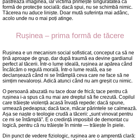
păstrează imaginea, iar victima primește singurătatea ca
formă de protecție socială: dacă spui, nu se schimbă nimic.
Tăcerea nu aduce liniște. Doar mută suferința mai adânc,
acolo unde nu o mai poți atinge.
Rușinea – prima formă de tăcere
Rușinea e un mecanism social sofisticat, conceput ca să ne
țină aproape de grup, dar după traumă ea devine gardianul
perfect al tăcerii. Într-o lume ideală, rușinea ar apărea când
încălcăm o regulă morală. Într-o lume reală, ea se
declanșează când ni se întâmplă ceva care ne face să ne
simțim nevaloroși. Adică atunci când nu am greșit cu nimic.
O persoană abuzată nu tace doar de frică; tace pentru că
rușinea i-a spus că nu mai are dreptul să fie crezută. Copilul
care trăiește violență acasă învață repede: dacă spune,
urmează pedeapsa; dacă tace, măcar părintele se calmează.
Așa se naște o teologie crudă a tăcerii: „sunt vinovat pentru
ce mi se întâmplă”. E o credință imposibil de demontat cu
logică, pentru că nu trăiește în minte — trăiește în piele.
Din punct de vedere fiziologic, rușinea are o amprentă clară: