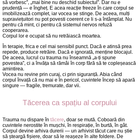
să vorbesc”, „mai bine nu deschid subiectul”. Dar nu e
prudență — e îngheț. E acea reacție freeze în care corpul se
imobilizează complet, iar vocea se stinge. De aceea, mulți
supraviețuitori nu pot povesti coerent ce li s-a întâmplat. Nu
pentru că mint, ci pentru că sistemul nervos refuză
cooperarea.
Corpul lor e ocupat să nu retrăiască moartea.
În terapie, frica e cel mai sensibil punct. Dacă e atinsă prea
repede, produce retrăire. Dacă e ignorată, menține blocajul.
De aceea, lucrul cu trauma nu înseamnă „a-ți spune
povestea”, ci a învăța să rămâi în corp fără să te copleșească
amintirea.
Vocea nu revine prin curaj, ci prin siguranță. Abia când
corpul învață că nu mai e în pericol, cuvintele încep să apară
singure — fragile, tremurate, dar vii.
Tăcerea ca spațiu al corpului
Trauma nu dispare în
tăcere
, doar se mută. Coboară din
cuvintele nerostite în mușchi, în respirație, în burtă, în gât.
Corpul devine arhiva durerii — un arhivist tăcut care nu știe
să șteargă fișiere, doar să le reașeze în alte foldere. De