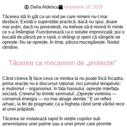
Delia Aldescu
octombrie 10, 2025
Tăcerea stă în gât ca un nod pe care nimeni nu-l mai
desface. Există o superstiție practică: dacă nu spui, doare
mai puțin, dacă nu povestești, nu trebuie să-ți revină în minte
ce s-a întâmplat. Funcționează ca o soluție improvizată: pui o
bucată de pânză pe o rană, o strângi și speri că sângele se
oprește. Nu se oprește. În timp, pânza mucegăiește. Nodul
rămâne.
Tăcerea ca mecanism de „protecție”
Când cineva îți face ceva ce mintea ta nu poate încă încadra,
prima reacție nu e discursul rațional, nici jurnalul terapeutic:
e mutismul – organismul, în fața haosului, oprește interfața
socială. Creierul își trimite semnalul: „Oprește vorbirea —
conservă energia — nu mai atrage atenție.” E un reflex
arhaic, la fel de pragmatic ca a îngheța când simți vântul rece
al unei prăpăstii.
Tăcerea se instalează rapid în viețile copiilor sub
amenințarea unei palme sau a unei priviri care promite