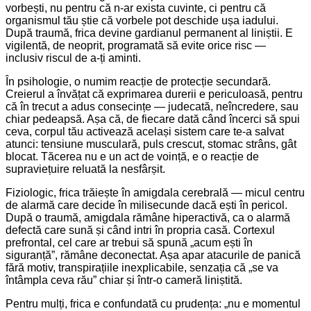
vorbești, nu pentru că n-ar exista cuvinte, ci pentru că
organismul tău știe că vorbele pot deschide ușa iadului.
După traumă, frica devine gardianul permanent al liniștii. E
vigilentă, de neoprit, programată să evite orice risc —
inclusiv riscul de a-ți aminti.
În psihologie, o numim reacție de protecție secundară.
Creierul a învățat că exprimarea durerii e periculoasă, pentru
că în trecut a adus consecințe — judecată, neîncredere, sau
chiar pedeapsă. Așa că, de fiecare dată când încerci să spui
ceva, corpul tău activează același sistem care te-a salvat
atunci: tensiune musculară, puls crescut, stomac strâns, gât
blocat. Tăcerea nu e un act de voință, e o reacție de
supraviețuire reluată la nesfârșit.
Fiziologic, frica trăiește în amigdala cerebrală — micul centru
de alarmă care decide în milisecunde dacă ești în pericol.
După o traumă, amigdala rămâne hiperactivă, ca o alarmă
defectă care sună și când intri în propria casă. Cortexul
prefrontal, cel care ar trebui să spună „acum ești în
siguranță”, rămâne deconectat. Așa apar atacurile de panică
fără motiv, transpirațiile inexplicabile, senzația că „se va
întâmpla ceva rău” chiar și într-o cameră liniștită.
Pentru mulți, frica e confundată cu prudența: „nu e momentul