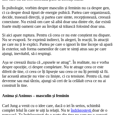
În psihologie, vorbim despre masculin și feminin nu ca despre gen,
ci ca despre două tipuri de energie psihică. Partea care organizează,
decide, trasează direcții, și partea care simte, recepționează, creează
conexiune. Nu există om care să aibă doar una dintre ele, dar există
foarte mulți oameni care au învățat să trăiască folosind doar una.
Și aici apare ruptura. Pentru că ceea ce nu este conștient nu dispare.
Nu se evaporă. Se exprimă indirect, în alegeri, în reacții, în atracții
pe care nu ți le explici. Partea pe care o ignori în tine începe să apară
în exterior, sub forma oamenilor de care te simți atras sau pe care
ajungi, inevitabil, să-i respingi.
Așa se creează iluzia că „opusele se atrag”. În realitate, nu e vorba
despre opoziție, ci despre completare. Nu te atrage ceea ce este
diferit de tine, ci ceea ce îți lipsește sau ceea ce nu îți permiți să fii.
Iar această atracție nu vine cu liniște, ci cu tensiune. Pentru că, mai
devreme sau mai târziu, ajungi să ceri de la celălalt ceva ce nu ai
construit în tine.
Anima și Animus – masculin și feminin
Carl Jung a venit cu o idee care, dacă o iei în serios, schimbă
complet felul în care te uiți la relații. Nu te
îndrăgostești
doar de o
persoană. Te îndrăgostești de o parte din tine pe care nu o cunoști