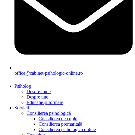
office@cabinet-psihologic-online.ro
Psiholog
Despre mine
Despre tine
Educaţie şi formare
Servicii
Consilierea psihologică
Consilierea de cuplu
Consilierea premaritală
Consilierea psihologică online
Coaching