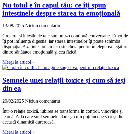
Nu totul e în capul tău: ce îți spun
intestinele despre starea ta emoțională
13/08/2025
Niciun comentariu
Creierul și intestinele tale sunt într-o continuă conversație. Emoțiile
îți pot influența digestia, iar starea intestinelor îți poate schimba
dispoziția. Axa intestin–creier este cheia pentru înțelegerea legăturii
dintre sănătatea emoțională și cea fizică.
Mergi la articol »
Semnele unei relații toxice și cum să ieși
din ea
20/02/2025
Niciun comentariu
Într-o relație toxică, iubirea se transformă în control, vinovăție și
teamă. Află care sunt semnele clare și cum poți începe să ieși din
această dinamică dureroasă.
Mergi la articol »