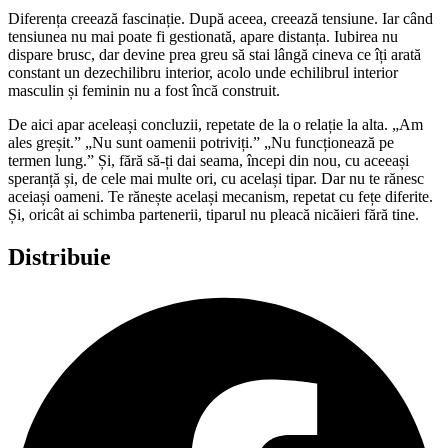
Diferența creează fascinație. După aceea, creează tensiune. Iar când
tensiunea nu mai poate fi gestionată, apare distanța. Iubirea nu
dispare brusc, dar devine prea greu să stai lângă cineva ce îți arată
constant un dezechilibru interior, acolo unde echilibrul interior
masculin și feminin nu a fost încă construit.
De aici apar aceleași concluzii, repetate de la o relație la alta. „Am
ales greșit.” „Nu sunt oamenii potriviți.” „Nu funcționează pe
termen lung.” Și, fără să-ți dai seama, începi din nou, cu aceeași
speranță și, de cele mai multe ori, cu același tipar. Dar nu te rănesc
aceiași oameni. Te rănește același mecanism, repetat cu fețe diferite.
Și, oricât ai schimba partenerii, tiparul nu pleacă nicăieri fără tine.
Distribuie