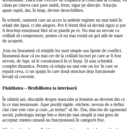
căuta pe cineva care pare stabil, ferm, sigur pe direcție. Atracția
apare rapid, dar, în timp, devine dezechilibru.
În schimb, oamenii care au acces la ambele registre nu mai intră în
relații din lipsă, ci din alegere. Pot fi fermi fără să devină rigizi și pot
fi deschiși emoțional fără să se piardă pe ei. Nu mai au nevoie ca
celălalt să compenseze, pentru că nu mai există un gol atât de mare
de acoperit.
Asta nu înseamnă că relațiile lor sunt simple sau lipsite de conflict.
Înseamnă doar că nu mai cer de la celălalt lucruri pe care ar fi fost
nevoie, de fapt, să le construiască în ei înșiși. Și asta schimbă
complet dinamica. Pentru că relația nu mai este un loc în care se
repară ceva, ci un spațiu în care două structuri deja funcționale
învață să coexiste.
Fluiditatea – flexibilitatea ta interioară
În ultimii ani, discuțiile despre masculin și feminin au devenit din ce
în ce mai tensionate. Apar poziții rigide, etichete, nevoia de a defini
clar cine este cine și cum „ar trebui” să fie. Dar, dincolo de zgomotul
social, psihologia merge într-o direcție mai simplă și mai greu de
acceptat: mintea umană nu funcționează în categorii fixe.