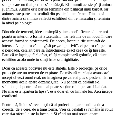
sau pe care nu ți-ai permis să o trăiești. El a numit aceste părți anima
și animus. Anima este partea feminină din psihicul unui bărbat, iar
animus este partea masculină din psihicul unei femei. Dinamică
dintre anima și animus reflectă echilibrul dintre masculin și feminin
la nivel psihologic.
Dincolo de termeni, ideea e simplă și incomodă: fiecare dintre noi
poartă în interior o formă a „celuilalt”, iar relațiile devin locul în care
această formă se proiectează. De aceea, începuturile sunt atât de
intense. Nu pentru că l-ai găsit pe „cel potrivit”, ci pentru că, pentru
o perioadă, celălalt pare să întruchipeze exact ceea ce îți lipsește.
Pare că te înțelege fără efort, că îți completează golurile, că aduce
echilibru acolo unde tu simți haos sau rigiditate.
Doar că această potrivire nu este stabilă. Este o proiecție. Și orice
proiecție are un termen de expirare. Pe măsură ce relația avansează,
începi să vezi omul real, nu imaginea pe care ai pus-o peste el. Iar în
momentul acela apare dezamăgirea. Nu pentru că celălalt s-a
schimbat, ci pentru că nu mai poate susține rolul pe care i l-ai dat.
Nu mai este „partea ta lipsă”, este doar el, cu limitele lui. Aici începe
conflictul.
Pentru că, în loc să recunoști că ai proiectat, apare tendința de a
corecta, de a cere, de a transforma. Vrei ca celălalt să rămână în rolul
care ți-a oferit liniște la început. Și când nu mai poate, apare