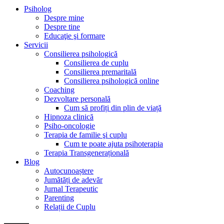
Psiholog
Despre mine
Despre tine
Educaţie şi formare
Servicii
Consilierea psihologică
Consilierea de cuplu
Consilierea premaritală
Consilierea psihologică online
Coaching
Dezvoltare personală
Cum să profiți din plin de viață
Hipnoza clinică
Psiho-oncologie
Terapia de familie şi cuplu
Cum te poate ajuta psihoterapia
Terapia Transgenerațională
Blog
Autocunoaștere
Jumătăți de adevăr
Jurnal Terapeutic
Parenting
Relații de Cuplu