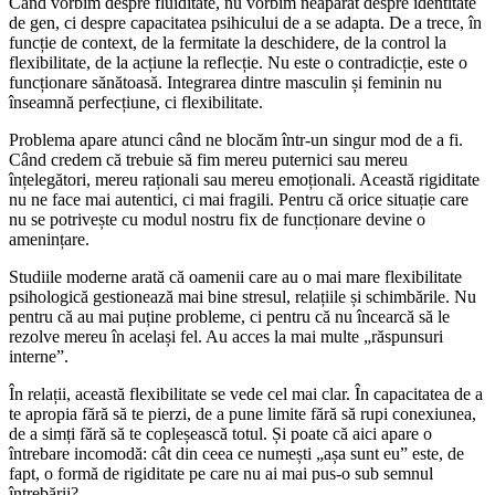
Când vorbim despre fluiditate, nu vorbim neapărat despre identitate
de gen, ci despre capacitatea psihicului de a se adapta. De a trece, în
funcție de context, de la fermitate la deschidere, de la control la
flexibilitate, de la acțiune la reflecție. Nu este o contradicție, este o
funcționare sănătoasă. Integrarea dintre masculin și feminin nu
înseamnă perfecțiune, ci flexibilitate.
Problema apare atunci când ne blocăm într-un singur mod de a fi.
Când credem că trebuie să fim mereu puternici sau mereu
înțelegători, mereu raționali sau mereu emoționali. Această rigiditate
nu ne face mai autentici, ci mai fragili. Pentru că orice situație care
nu se potrivește cu modul nostru fix de funcționare devine o
amenințare.
Studiile moderne arată că oamenii care au o mai mare flexibilitate
psihologică gestionează mai bine stresul, relațiile și schimbările. Nu
pentru că au mai puține probleme, ci pentru că nu încearcă să le
rezolve mereu în același fel. Au acces la mai multe „răspunsuri
interne”.
În relații, această flexibilitate se vede cel mai clar. În capacitatea de a
te apropia fără să te pierzi, de a pune limite fără să rupi conexiunea,
de a simți fără să te copleșească totul. Și poate că aici apare o
întrebare incomodă: cât din ceea ce numești „așa sunt eu” este, de
fapt, o formă de rigiditate pe care nu ai mai pus-o sub semnul
întrebării?