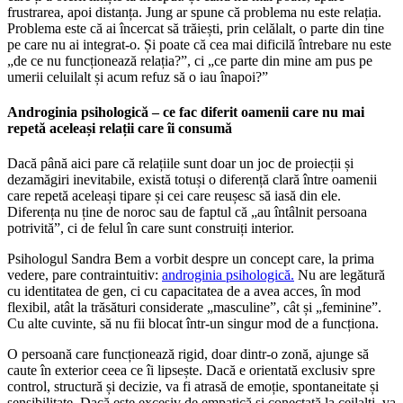
frustrarea, apoi distanța. Jung ar spune că problema nu este relația.
Problema este că ai încercat să trăiești, prin celălalt, o parte din tine
pe care nu ai integrat-o. Și poate că cea mai dificilă întrebare nu este
„de ce nu funcționează relația?”, ci „ce parte din mine am pus pe
umerii celuilalt și acum refuz să o iau înapoi?”
Androginia psihologică – ce fac diferit oamenii care nu mai
repetă aceleași relații care îi consumă
Dacă până aici pare că relațiile sunt doar un joc de proiecții și
dezamăgiri inevitabile, există totuși o diferență clară între oamenii
care repetă aceleași tipare și cei care reușesc să iasă din ele.
Diferența nu ține de noroc sau de faptul că „au întâlnit persoana
potrivită”, ci de felul în care sunt construiți interior.
Psihologul Sandra Bem a vorbit despre un concept care, la prima
vedere, pare contraintuitiv:
androginia psihologică.
Nu are legătură
cu identitatea de gen, ci cu capacitatea de a avea acces, în mod
flexibil, atât la trăsături considerate „masculine”, cât și „feminine”.
Cu alte cuvinte, să nu fii blocat într-un singur mod de a funcționa.
O persoană care funcționează rigid, doar dintr-o zonă, ajunge să
caute în exterior ceea ce îi lipsește. Dacă e orientată exclusiv spre
control, structură și decizie, va fi atrasă de emoție, spontaneitate și
sensibilitate. Dacă este excesiv de empatică și conectată la ceilalți, va