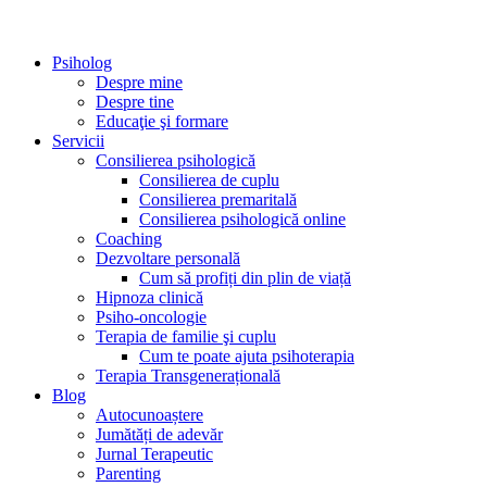
Psiholog
Despre mine
Despre tine
Educaţie şi formare
Servicii
Consilierea psihologică
Consilierea de cuplu
Consilierea premaritală
Consilierea psihologică online
Coaching
Dezvoltare personală
Cum să profiți din plin de viață
Hipnoza clinică
Psiho-oncologie
Terapia de familie şi cuplu
Cum te poate ajuta psihoterapia
Terapia Transgenerațională
Blog
Autocunoaștere
Jumătăți de adevăr
Jurnal Terapeutic
Parenting