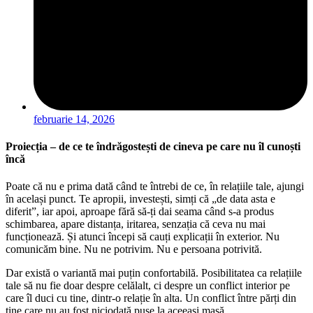
februarie 14, 2026
Proiecția – de ce te îndrăgostești de cineva pe care nu îl cunoști
încă
Poate că nu e prima dată când te întrebi de ce, în relațiile tale, ajungi
în același punct. Te apropii, investești, simți că „de data asta e
diferit”, iar apoi, aproape fără să-ți dai seama când s-a produs
schimbarea, apare distanța, iritarea, senzația că ceva nu mai
funcționează. Și atunci începi să cauți explicații în exterior. Nu
comunicăm bine. Nu ne potrivim. Nu e persoana potrivită.
Dar există o variantă mai puțin confortabilă. Posibilitatea ca relațiile
tale să nu fie doar despre celălalt, ci despre un conflict interior pe
care îl duci cu tine, dintr-o relație în alta. Un conflict între părți din
tine care nu au fost niciodată puse la aceeași masă.