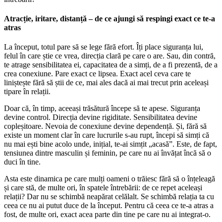
Atracție, iritare, distanță – de ce ajungi să respingi exact ce te-a
atras
La început, totul pare să se lege fără efort. Îți place siguranța lui,
felul în care știe ce vrea, direcția clară pe care o are. Sau, din contră,
te atrage sensibilitatea ei, capacitatea de a simți, de a fi prezentă, de a
crea conexiune. Pare exact ce lipsea. Exact acel ceva care te
liniștește fără să știi de ce, mai ales dacă ai mai trecut prin aceleași
tipare în relații.
Doar că, în timp, aceeași trăsătură începe să te apese. Siguranța
devine control. Direcția devine rigiditate. Sensibilitatea devine
copleșitoare. Nevoia de conexiune devine dependență. Și, fără să
existe un moment clar în care lucrurile s-au rupt, începi să simți că
nu mai ești bine acolo unde, inițial, te-ai simțit „acasă”. Este, de fapt,
tensiunea dintre masculin și feminin, pe care nu ai învățat încă să o
duci în tine.
Asta este dinamica pe care mulți oameni o trăiesc fără să o înțeleagă
și care stă, de multe ori, în spatele întrebării: de ce repet aceleași
relații? Dar nu se schimbă neapărat celălalt. Se schimbă relația ta cu
ceea ce nu ai putut duce de la început. Pentru că ceea ce te-a atras a
fost, de multe ori, exact acea parte din tine pe care nu ai integrat-o.